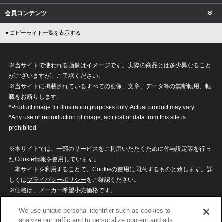
会員コンテンツ
▼コピーライト一覧を表示する
※当サイトで使われる画像はイメージです。実際の商品とは多少異なること
がございますが、ご了承ください。
※当サイトに掲載されているすべての画像、文章、データ等の無断転用、転
載をお断りします。
*Product image for illustration purposes only. Actual product may vary.
*Any use or reproduction of image, acritical or data from this site is
prohibited.
※本サイトでは、一部のサービスをご利用いただくために付与設定等を行っ
たCookie情報を使用しています。
本サイトを利用することで、Cookieの使用に同意するものと致します。詳
しくは
プライバシーポリシー
をご確認ください。
※価格は、メーカー希望小売価格です。
※商品名・発売日・価格などこのホームページの情報は変更になる場合がご
We use unique personal identifier such as cookies to
ざいますのでご了承ください。
analyze our traffic and to personalize content and ads.