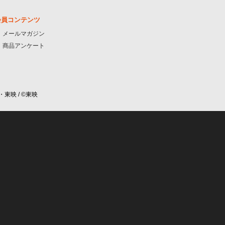
会員コンテンツ
メールマガジン
商品アンケート
・東映 / ©東映