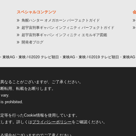
スペシャルコンテンツ
角醒ハンター オメガホーン パーフェクトガイド
超宇宙刑事ギャバン インフィニティ パーフェクトガイド
超宇宙刑事ギャバン インフィニティ エモルギア図鑑
開発者ブログ
東映AG・東映 / ©2020 テレビ朝日・東映AG・東映 / ©2019 テレビ朝日・東映AG
少異なることがございますが、ご了承ください。
無断転用、転載をお断りします。
 vary.
is prohibited.
等を行ったCookie情報を使用しています。
致します。詳しくは
プライバシーポリシー
をご確認ください。
なる場合がございますのでご了承ください。