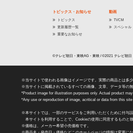
トピックス・お知らせ
動画
トピックス
TVCM
更新履歴一覧
スペシャル
重要なお知らせ
©テレビ朝日・東映AG・東映 / ©2021 テレビ朝日・
※当サイトで使われる画像はイメージです。実際の商品とは多
※当サイトに掲載されているすべての画像、文章、データ等の
*Product image for illustration purposes only. Actual product may
*Any use or reproduction of image, acritical or data from this site 
※本サイトでは、一部のサービスをご利用いただくために付与設定
本サイトを利用することで、Cookieの使用に同意するものと
※価格は、メーカー希望小売価格です。
※商品名・発売日・価格などこのホームページの情報は変更に