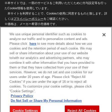
※本サイトでは、一部のサービスをご利用いただくために付与設定等を行っ
たCookie情報を使用しています。
本サイトを利用することで、Cookieの使用に同意するものと致します。詳
しくは
プライバシーポリシー
をご確認ください。
※価格は、メーカー希望小売価格です。
※商品名・発売日・価格などこのホームページの情報は変更になる場合がご
We use unique personal identifier such as cookies to
ざいますのでご了承ください。
analyze our traffic and to personalize content and ads.
Please click
here
to see more details about how we use
cookies and the retention period of each cookie. We may
privacypolicy
Do Not Sell or Share My
sell or share information about your use of our website
Personal Information
to/with our analytics and advertising partners, who may
ウェブサイトご利用条件
ソーシャルメディアポリシー
combine it with other information that you have provided to
個人情報保護方針
お問い合わせ
them or that they have collected from your use of their
services. However, we do not set and use cookies for our
users under 16 years of age. Please click “Reject All
Cookies” if you are under the age of 16 or to reject all
©BANDAI
cookies. To customize your cookie settings, please click
“Cookie Settings”.
Privacy Policy
Do Not Sell or Share My Personal Information
コピーライト一覧を表示する
Cookie Settings
Reject All Cookies