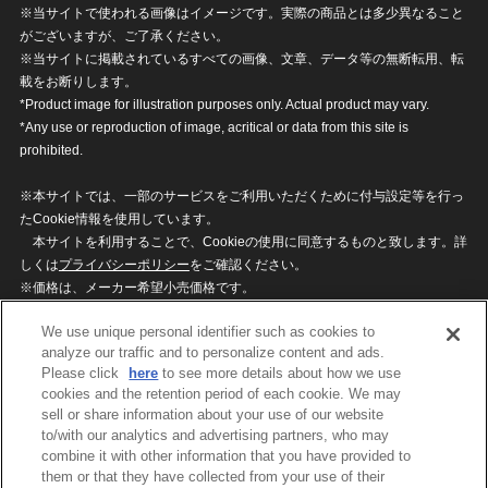
※当サイトで使われる画像はイメージです。実際の商品とは多少異なること
がございますが、ご了承ください。
※当サイトに掲載されているすべての画像、文章、データ等の無断転用、転
載をお断りします。
*Product image for illustration purposes only. Actual product may vary.
*Any use or reproduction of image, acritical or data from this site is
prohibited.
※本サイトでは、一部のサービスをご利用いただくために付与設定等を行っ
たCookie情報を使用しています。
本サイトを利用することで、Cookieの使用に同意するものと致します。詳
しくは
プライバシーポリシー
をご確認ください。
※価格は、メーカー希望小売価格です。
※商品名・発売日・価格などこのホームページの情報は変更になる場合がご
We use unique personal identifier such as cookies to
ざいますのでご了承ください。
analyze our traffic and to personalize content and ads.
Please click
here
to see more details about how we use
cookies and the retention period of each cookie. We may
privacypolicy
Do Not Sell or Share My
sell or share information about your use of our website
Personal Information
to/with our analytics and advertising partners, who may
ウェブサイトご利用条件
ソーシャルメディアポリシー
combine it with other information that you have provided to
個人情報保護方針
お問い合わせ
them or that they have collected from your use of their