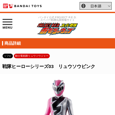
バンダイ公式 PROJECT R.E.D.
スーパー戦隊玩具情報サイト
商品詳細
ソフビ
騎士竜戦隊リュウソウジャー
戦隊ヒーローシリーズ03 リュウソウピンク