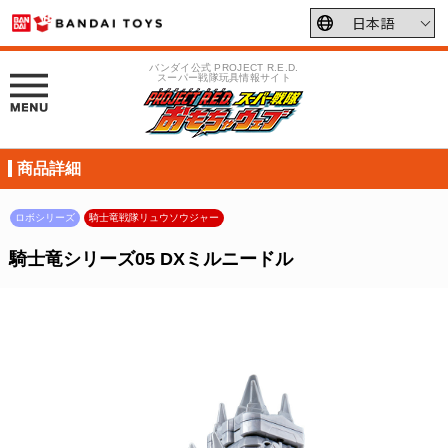
バンダイ公式 PROJECT R.E.D.
スーパー戦隊玩具情報サイト
商品詳細
ロボシリーズ
騎士竜戦隊リュウソウジャー
騎士竜シリーズ05 DXミルニードル