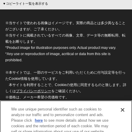
▼コピーライト一覧を表示する
※当サイトで使われる画像はイメージです。実際の商品とは多少異なること
がございますが、ご了承ください。
※当サイトに掲載されているすべての画像、文章、データ等の無断転用、転
載をお断りします。
*Product image for illustration purposes only. Actual product may vary.
*Any use or reproduction of image, acritical or data from this site is
prohibited.
※本サイトでは、一部のサービスをご利用いただくために付与設定等を行っ
たCookie情報を使用しています。
本サイトを利用することで、Cookieの使用に同意するものと致します。詳
しくは
プライバシーポリシー
をご確認ください。
※価格は、メーカー希望小売価格です。
※商品名・発売日・価格などこのホームページの情報は変更になる場合がご
We use unique personal identifier such as cookies to
ざいますのでご了承ください。
analyze our traffic and to personalize content and ads.
Please click
here
to see more details about how we use
cookies and the retention period of each cookie. We may
privacypolicy
Do Not Sell or Share My
sell or share information about your use of our website