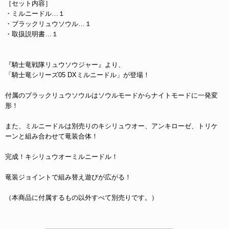
［セット内容］
・ミルニードル…１
・ブラックリュウソウル…１
・取扱説明書…１
『騎士竜戦隊リュウソウジャー』より、
「騎士竜シリーズ05 DXミルニードル」が登場！
付属のブラックリュウソウルはソウルモードからナイトモードに一発変
形！
また、ミルニードルは別売りのキシリュウオー、アンキローゼ、トリケ
ーンと組み合わせて竜装合体！
完成！キシリュウオーミルニードル！
竜装ジョイントで組み替え遊びが広がる！
（本商品に付属するもの以外すべて別売りです。）