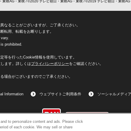
東映AG・東映 / ©2020 テレビ朝日・東映AG・東映 / ©2019 テレビ朝日・東映AG
少異なることがございますが、ご了承ください。
無断転用、転載をお断りします。
 vary.
is prohibited.
等を行ったCookie情報を使用しています。
致します。詳しくは
プライバシーポリシー
をご確認ください。
なる場合がございますのでご了承ください。
al Information
ウェブサイトご利用条件
ソーシャルメディ
©BANDAI
c and to personalize content and ads. Please click
eriod of each cookie. We may sell or share