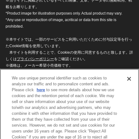
※当サイトに掲載されているすべての画像、文章、データ等の無断転用、転
載をお断りします。
*Product image for illustration purposes only. Actual product may vary.
*Any use or reproduction of image, acritical or data from this site is
prohibited.
※本サイトでは、一部のサービスをご利用いただくために付与設定等を行っ
たCookie情報を使用しています。
本サイトを利用することで、Cookieの使用に同意するものと致します。詳
しくは
プライバシーポリシー
をご確認ください。
※価格は、メーカー希望小売価格です。
※商品名・発売日・価格などこのホームページの情報は変更になる場合がご
We use unique personal identifier such as cookies to
ざいますのでご了承ください。
analyze our traffic and to personalize content and ads.
Please click
here
to see more details about how we use
cookies and the retention period of each cookie. We may
privacypolicy
Do Not Sell or Share My
sell or share information about your use of our website
Personal Information
to/with our analytics and advertising partners, who may
ウェブサイトご利用条件
ソーシャルメディアポリシー
combine it with other information that you have provided to
個人情報保護方針
お問い合わせ
them or that they have collected from your use of their
services. However, we do not set and use cookies for our
users under 16 years of age. Please click “Reject All
Cookies” if you are under the age of 16 or to reject all
©BANDAI