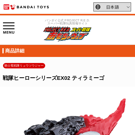
バンダイ公式 PROJECT R.E.D.
スーパー戦隊玩具情報サイト
商品詳細
騎士竜戦隊リュウソウジャー
戦隊ヒーローシリーズEX02 ティラミーゴ