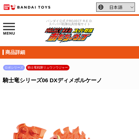
バンダイ公式 PROJECT R.E.D.
スーパー戦隊玩具情報サイト
商品詳細
ロボシリーズ
騎士竜戦隊リュウソウジャー
騎士竜シリーズ06 DXディメボルケーノ