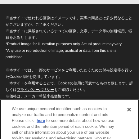
※当サイトで使われる画像はイメージです。実際の商品とは多少異なること
がございますが、ご了承ください。
※当サイトに掲載されているすべての画像、文章、データ等の無断転用、転
載をお断りします。
*Product image for illustration purposes only. Actual product may vary.
*Any use or reproduction of image, acritical or data from this site is
prohibited.
※本サイトでは、一部のサービスをご利用いただくために付与設定等を行っ
たCookie情報を使用しています。
本サイトを利用することで、Cookieの使用に同意するものと致します。詳
しくは
プライバシーポリシー
をご確認ください。
※価格は、メーカー希望小売価格です。
※商品名・発売日・価格などこのホームページの情報は変更になる場合がご
We use unique personal identifier such as cookies to
ざいますのでご了承ください。
analyze our traffic and to personalize content and ads.
Please click
here
to see more details about how we use
cookies and the retention period of each cookie. We may
privacypolicy
Do Not Sell or Share My
sell or share information about your use of our website
Personal Information
to/with our analytics and advertising partners, who may