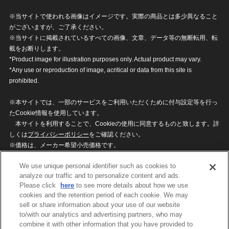
※当サイトで使われる画像はイメージです。実際の商品とは多少異なること
がございますが、ご了承ください。
※当サイトに掲載されているすべての画像、文章、データ等の無断転用、転
載をお断りします。
*Product image for illustration purposes only. Actual product may vary.
*Any use or reproduction of image, acritical or data from this site is
prohibited.
※本サイトでは、一部のサービスをご利用いただくために付与設定等を行っ
たCookie情報を使用しています。
本サイトを利用することで、Cookieの使用に同意するものと致します。詳
しくは
プライバシーポリシー
をご確認ください。
※価格は、メーカー希望小売価格です。
※商品名・発売日・価格などこのホームページの情報は変更になる場合がご
We use unique personal identifier such as cookies to
ざいますのでご了承ください。
analyze our traffic and to personalize content and ads.
Please click
here
to see more details about how we use
cookies and the retention period of each cookie. We may
privacypolicy
Do Not Sell or Share My
sell or share information about your use of our website
Personal Information
to/with our analytics and advertising partners, who may
ウェブサイトご利用条件
ソーシャルメディアポリシー
combine it with other information that you have provided to
個人情報保護方針
お問い合わせ