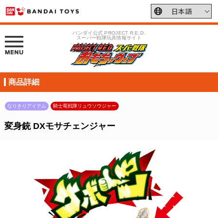
バンダイ公式 PROJECT R.E.D.
スーパー戦隊玩具情報サイト
商品詳細
なりきりアイテム
騎士竜戦隊リュウソウジャー
変身銃 DXモサチェンジャー