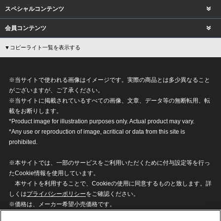
スペシャルコンテンツ
会員コンテンツ
▼コピーライト一覧を表示する
※当サイトで使われる画像はイメージです。実際の商品とは多少異なること
がございますが、ご了承ください。
※当サイトに掲載されているすべての画像、文章、データ等の無断転用、転
載をお断りします。
*Product image for illustration purposes only. Actual product may vary.
*Any use or reproduction of image, acritical or data from this site is
prohibited.
※本サイトでは、一部のサービスをご利用いただくために付与設定等を行っ
たCookie情報を使用しています。
本サイトを利用することで、Cookieの使用に同意するものと致します。詳
しくは
プライバシーポリシー
をご確認ください。
※価格は、メーカー希望小売価格です。
※商品名・発売日・価格などこのホームページの情報は変更になる場合がご