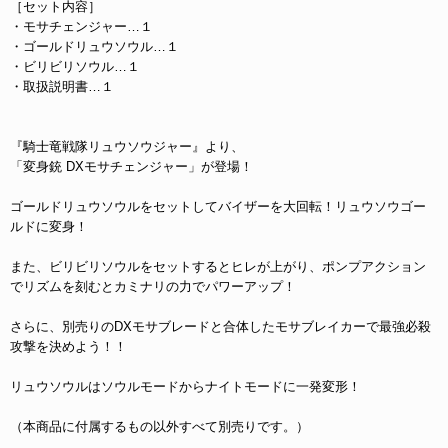
［セット内容］
・モサチェンジャー…１
・ゴールドリュウソウル…１
・ビリビリソウル…１
・取扱説明書…１
『騎士竜戦隊リュウソウジャー』より、
「変身銃 DXモサチェンジャー」が登場！
ゴールドリュウソウルをセットしてバイザーを大回転！リュウソウゴー
ルドに変身！
また、ビリビリソウルをセットするとヒレが上がり、ポンプアクション
でリズムを刻むとカミナリの力でパワーアップ！
さらに、別売りのDXモサブレードと合体したモサブレイカーで最強必殺
攻撃を決めよう！！
リュウソウルはソウルモードからナイトモードに一発変形！
（本商品に付属するもの以外すべて別売りです。）