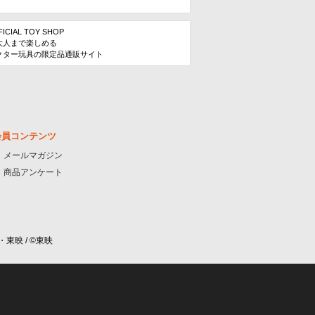
FICIAL TOY SHOP
大人まで楽しめる
クター玩具の限定品通販サイト
会員コンテンツ
メールマガジン
商品アンケート
・東映 / ©東映