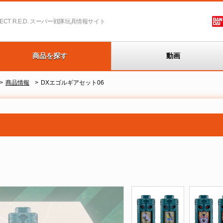
T R.E.D.
スーパー戦隊玩具情報サイト
商品を探す
動画
商品情報
DXエゴルギアセット06