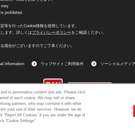
 vary.
is prohibited.
等を行ったCookie情報を使用しています。
致します。詳しくは
プライバシーポリシー
をご確認ください。
なる場合がございますのでご了承ください。
al Information
ウェブサイトご利用条件
ソーシャルメディ
©BANDAI
c and to personalize content and ads. Please click
eriod of each cookie. We may sell or share
rtising partners, who may combine it with other
from your use of their services. However, we do
k “Reject All Cookies” if you are under the age of
コピーライト一覧を表示する
ick “Cookie Settings”.