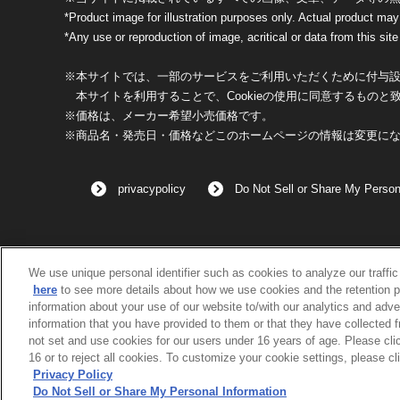
*Product image for illustration purposes only. Actual product may
*Any use or reproduction of image, acritical or data from this site 
※本サイトでは、一部のサービスをご利用いただくために付与設定
本サイトを利用することで、Cookieの使用に同意するものと
※価格は、メーカー希望小売価格です。
※商品名・発売日・価格などこのホームページの情報は変更に
privacypolicy
Do Not Sell or Share My Person
We use unique personal identifier such as cookies to analyze our traffi
here
to see more details about how we use cookies and the retention p
information about your use of our website to/with our analytics and adve
information that you have provided to them or that they have collected 
not set and use cookies for our users under 16 years of age. Please clic
16 or to reject all cookies. To customize your cookie settings, please cl
Privacy Policy
Do Not Sell or Share My Personal Information