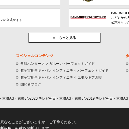
BANDAI OF
こどもから
ョンの公式サイト
公式キャラ
もっと見る
スペシャルコンテンツ
角醒ハンター オメガホーン パーフェクトガイド
超宇宙刑事ギャバン インフィニティ パーフェクトガイド
超宇宙刑事ギャバン インフィニティ エモルギア図鑑
開発者ブログ
東映AG・東映 / ©2020 テレビ朝日・東映AG・東映 / ©2019 テレビ朝日・東映AG
少異なることがございますが、ご了承ください。
無断転用、転載をお断りします。