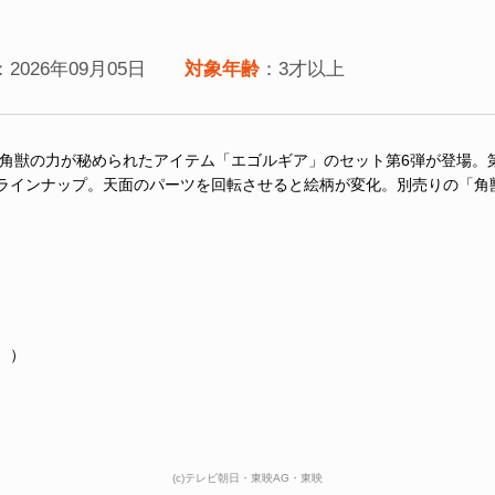
：2026年09月05日
対象年齢
：3才以上
る角獣の力が秘められたアイテム「エゴルギア」のセット第6弾が登場。
ラインナップ。天面のパーツを回転させると絵柄が変化。別売りの「角獣
。
。）
(c)テレビ朝日・東映AG・東映