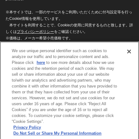
※本サイトでは、一部のサービスをご利用いただくために付与設定等を行っ
たCookie情報を使用しています。
本サイトを利用することで、Cookieの使用に同意するものと致します。詳
しくは
プライバシーポリシー
をご確認ください。
※価格は、メーカー希望小売価格です。
※商品名・発売日・価格などこのホームページの情報は変更になる場合がご
We use unique personal identifier such as cookies to
ざいますのでご了承ください。
analyze our traffic and to personalize content and ads.
Please click
here
to see more details about how we use
cookies and the retention period of each cookie. We may
privacypolicy
Do Not Sell or Share My
sell or share information about your use of our website
Personal Information
to/with our analytics and advertising partners, who may
ウェブサイトご利用条件
ソーシャルメディアポリシー
combine it with other information that you have provided to
個人情報保護方針
お問い合わせ
them or that they have collected from your use of their
services. However, we do not set and use cookies for our
users under 16 years of age. Please click “Reject All
Cookies” if you are under the age of 16 or to reject all
©BANDAI
cookies. To customize your cookie settings, please click
“Cookie Settings”.
Privacy Policy
Do Not Sell or Share My Personal Information
コピーライト一覧を表示する