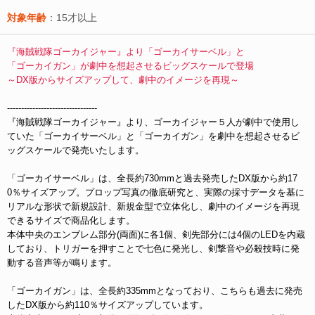
対象年齢
：15才以上
『海賊戦隊ゴーカイジャー』より「ゴーカイサーベル」と
「ゴーカイガン」が劇中を想起させるビッグスケールで登場
～DX版からサイズアップして、劇中のイメージを再現～
--------------------------------
『海賊戦隊ゴーカイジャー』より、ゴーカイジャー５人が劇中で使用し
ていた「ゴーカイサーベル」と「ゴーカイガン」を劇中を想起させるビ
ッグスケールで発売いたします。
「ゴーカイサーベル」は、全長約730mmと過去発売したDX版から約17
0％サイズアップ。プロップ写真の徹底研究と、実際の採寸データを基に
リアルな形状で新規設計、新規金型で立体化し、劇中のイメージを再現
できるサイズで商品化します。
本体中央のエンブレム部分(両面)に各1個、剣先部分には4個のLEDを内蔵
しており、トリガーを押すことで七色に発光し、剣撃音や必殺技時に発
動する音声等が鳴ります。
「ゴーカイガン」は、全長約335mmとなっており、こちらも過去に発売
したDX版から約110％サイズアップしています。