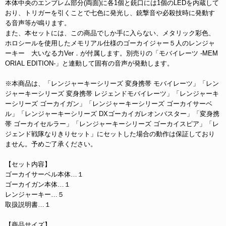
本体中央のエンブレム部分(両面)に各1個と銃口には1個のLEDを内蔵して
おり、トリガーを引くことで七色に発光し、銃撃音や必殺技時に発動す
る音声等が鳴ります。
また、本セットには、この商品でしか手に入らない、メタリック彩色、
ホロシールを使用したメモリアル仕様のゴーカイジャー５人のレンジャ
ーキー 大いなる力Ver．が付属します。別売りの「モバイレーツ -MEM
ORIAL EDITION-」と連動して固有の音声が発動します。
※本商品は、「レンジャーキーシリーズ 変身携帯 モバイレーツ」「レン
ジャーキーシリーズ 変身携帯 レジェンドモバイレーツ」「レンジャーキ
ーシリーズ ゴーカイガン」「レンジャーキーシリーズ ゴーカイサーベ
ル」「レンジャーキーシリーズ DXゴーカイガレオンバスター」「変身携
帯 ゴーカイセルラー」「レンジャーキーシリーズ ゴーカイスピア」「レ
ジェンド戦隊なりきりセット」にセットした場合の動作は保証しており
ません。予めご了承ください。
【セット内容】
ゴーカイサーベル本体…１
ゴーカイガン本体…１
レンジャーキー…５
取扱説明書…１
【商品サイズ】