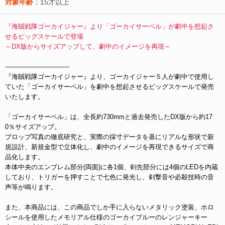
対象年齢
：15才以上
『海賊戦隊ゴーカイジャー』より「ゴーカイサーベル」が劇中を想起さ
せるビッグスケールで登場
～DX版からサイズアップして、劇中のイメージを再現～
--------------------------------
『海賊戦隊ゴーカイジャー』より、ゴーカイジャー５人が劇中で使用し
ていた「ゴーカイサーベル」を劇中を想起させるビッグスケールで発売
いたします。
「ゴーカイサーベル」は、全長約730mmと過去発売したDX版から約17
0％サイズアップ。
プロップ写真の徹底研究と、実際の採寸データを基にリアルな形状で新
規設計、新規金型で立体化し、劇中のイメージを再現できるサイズで商
品化します。
本体中央のエンブレム部分(両面)に各1個、剣先部分には4個のLEDを内蔵
しており、トリガーを押すことで七色に発光し、剣撃音や必殺技時の音
声等が鳴ります。
また、本商品には、この商品でしか手に入らないメタリック塗装、ホロ
シールを使用したメモリアル仕様のゴーカイブルーのレンジャーキー