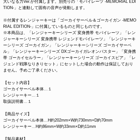
大いなる力Ver.が付属します。別売りの「モバイレーツ -MEMORIAL EDI
TION-」と連動して固有の音声が発動します。
※付属するレンジャーキーは「ゴーカイサーベル＆ゴーカイガン -MEMO
RIAL EDITION-」に付属しているものと同じものです。
※本商品は、「レンジャーキーシリーズ 変身携帯 モバイレーツ」「レン
ジャーキーシリーズ 変身携帯 レジェンドモバイレーツ」「レンジャーキ
ーシリーズ ゴーカイガン」「レンジャーキーシリーズ ゴーカイサーベ
ル」「レンジャーキーシリーズ DXゴーカイガレオンバスター」「変身携
帯 ゴーカイセルラー」「レンジャーキーシリーズ ゴーカイスピア」「レ
ジェンド戦隊なりきりセット」にセットした場合の動作は保証しており
ません。予めご了承ください。
【セット内容】
ゴーカイサーベル本体…１
レンジャーキー…１
取扱説明書…１
【商品サイズ】
ゴーカイサーベル本体…H約202mm×W約730mm×D約70mm
レンジャーキー…H約86mm×W約33mm×D約11mm
【製品素材】