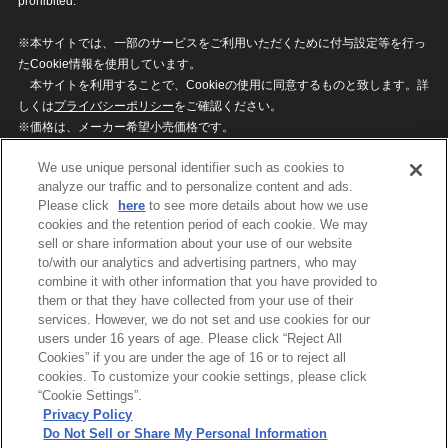
prohibited.
※本サイトでは、一部のサービスをご利用いただくために付与設定等を行っ
たCookie情報を使用しています。
本サイトを利用することで、Cookieの使用に同意するものと致します。詳
しくは
プライバシーポリシー
をご確認ください。
※価格は、メーカー希望小売価格です。
※商品名・発売日・価格などこのホームページの情報は変更になる場合がご
We use unique personal identifier such as cookies to
ざいますのでご了承ください。
analyze our traffic and to personalize content and ads.
Please click
here
to see more details about how we use
cookies and the retention period of each cookie. We may
privacypolicy
Do Not Sell or Share My
sell or share information about your use of our website
Personal Information
to/with our analytics and advertising partners, who may
ウェブサイトご利用条件
ソーシャルメディアポリシー
combine it with other information that you have provided to
個人情報保護方針
お問い合わせ
them or that they have collected from your use of their
services. However, we do not set and use cookies for our
users under 16 years of age. Please click “Reject All
Cookies” if you are under the age of 16 or to reject all
©BANDAI
cookies. To customize your cookie settings, please click
“Cookie Settings”.
Privacy Policy
Do Not Sell or Share My Personal Information
コピーライト一覧を表示する