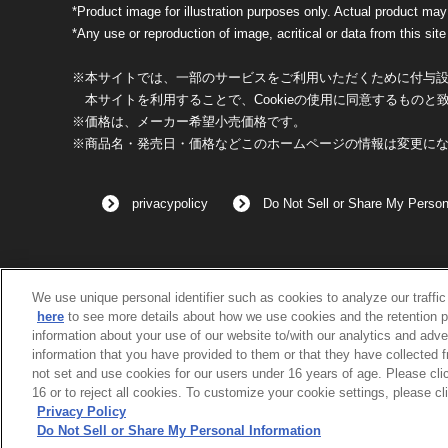
*Product image for illustration purposes only. Actual product may
*Any use or reproduction of image, acritical or data from this site 
※本サイトでは、一部のサービスをご利用いただくために付与設定
本サイトを利用することで、Cookieの使用に同意するものと
※価格は、メーカー希望小売価格です。
※商品名・発売日・価格などこのホームページの情報は変更に
privacypolicy
Do Not Sell or Share My Person
We use unique personal identifier such as cookies to analyze our traffi
here
to see more details about how we use cookies and the retention p
information about your use of our website to/with our analytics and adve
information that you have provided to them or that they have collected 
not set and use cookies for our users under 16 years of age. Please clic
16 or to reject all cookies. To customize your cookie settings, please cl
Privacy Policy
Do Not Sell or Share My Personal Information