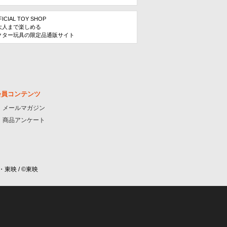
FICIAL TOY SHOP
大人まで楽しめる
クター玩具の限定品通販サイト
会員コンテンツ
メールマガジン
商品アンケート
・東映 / ©東映