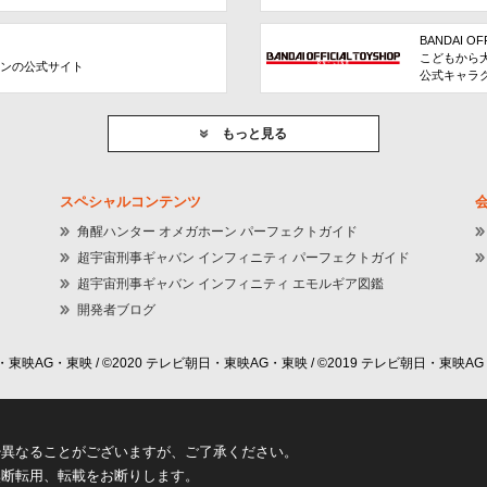
BANDAI OF
こどもから
ョンの公式サイト
公式キャラ
もっと見る
スペシャルコンテンツ
角醒ハンター オメガホーン パーフェクトガイド
超宇宙刑事ギャバン インフィニティ パーフェクトガイド
超宇宙刑事ギャバン インフィニティ エモルギア図鑑
開発者ブログ
東映AG・東映 / ©2020 テレビ朝日・東映AG・東映 / ©2019 テレビ朝日・東映AG
少異なることがございますが、ご了承ください。
無断転用、転載をお断りします。