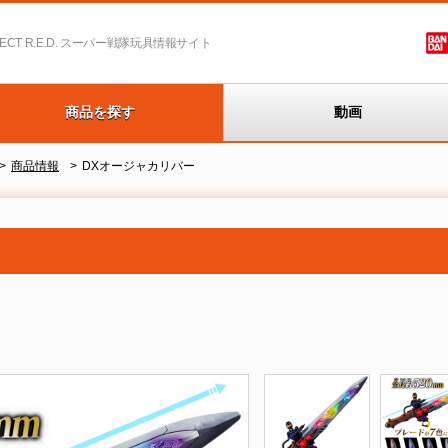
T R.E.D.
スーパー戦隊玩具情報サイト
商品を探す
動画
商品情報
DXオージャカリバー