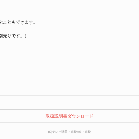
ぶこともできます。
別売りです。）
 取扱説明書ダウンロード 
(C)テレビ朝日・東映AG・東映