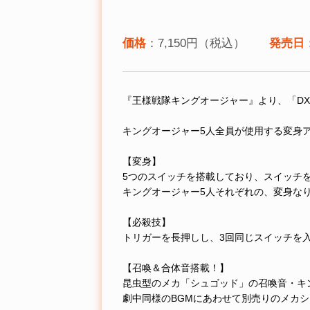
価格
：7,150円（税込）
発売日
『王様戦隊キングオージャー』より、「D
キングオージャー5人全員が使用する変身
【変身】
5つのスイッチを搭載しており、スイッチ
キングオージャー5人それぞれの、変身な
【必殺技】
トリガーを長押しし、3回同じスイッチを
【召喚＆合体音搭載！】
昆虫型のメカ「シュゴッド」の召喚音・キ
劇中同様のBGMにあわせて別売りのメカ