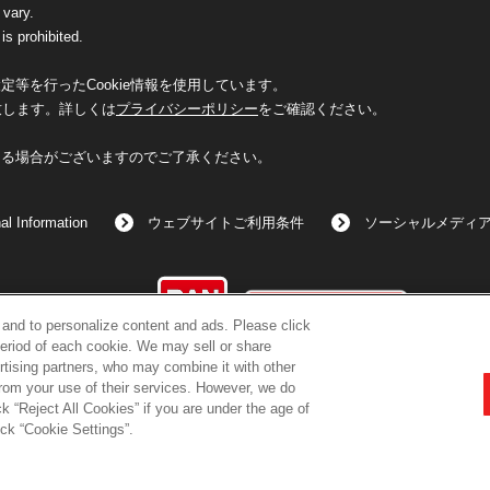
 vary.
is prohibited.
等を行ったCookie情報を使用しています。
致します。詳しくは
プライバシーポリシー
をご確認ください。
なる場合がございますのでご了承ください。
al Information
ウェブサイトご利用条件
ソーシャルメディ
©BANDAI
c and to personalize content and ads. Please click
eriod of each cookie. We may sell or share
rtising partners, who may combine it with other
from your use of their services. However, we do
k “Reject All Cookies” if you are under the age of
コピーライト一覧を表示する
ick “Cookie Settings”.