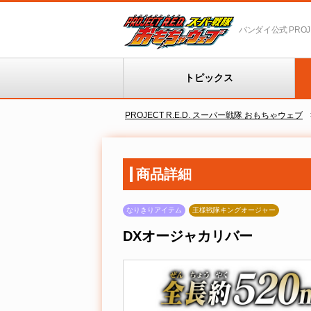
バンダイ公式 PROJEC
トピックス
PROJECT R.E.D. スーパー戦隊 おもちゃウェブ
商品詳細
なりきりアイテム
王様戦隊キングオージャー
DXオージャカリバー