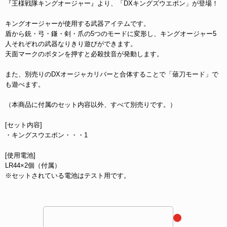
『王様戦隊キングオージャー』より、「DXキングズウエポン」が登場！
キングオージャーが使用する武器アイテムです。
盾から銃・弓・鎌・剣・爪の5つのモードに変形し、キングオージャー5
人それぞれの武器なりきり遊びができます。
天面マークのボタンを押すと必殺技音が発動します。
また、別売りのDXオージャカリバーと合体することで「薙刀モード」で
も遊べます。
（本商品に付属のセット内容以外、すべて別売りです。）
[セット内容]
・キングスウエポン・・・1
[使用電池]
LR44×2個（付属）
※セットされている電池はテスト用です。