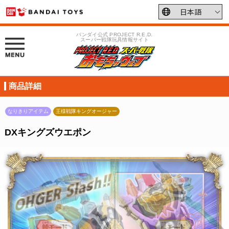
バンダイ公式 PROJECT R.E.D.
スーパー戦隊玩具情報サイト
商品詳細
なりきりアイテム
王様戦隊キングオージャー
DXキングズウエポン