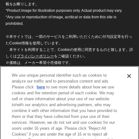
載をお断りします。
*Product image for illustration purposes only. Actual product may vary.
*Any use or reproduction of image, acritical or data from this site is
prohibited.
※本サイトでは、一部のサービスをご利用いただくために付与設定等を行っ
たCookie情報を使用しています。
本サイトを利用することで、Cookieの使用に同意するものと致します。詳
しくは
プライバシーポリシー
をご確認ください。
※価格は、メーカー希望小売価格です。
※商品名・発売日・価格などこのホームページの情報は変更になる場合がご
We use unique personal identifier such as cookies to
ざいますのでご了承ください。
analyze our traffic and to personalize content and ads.
Please click
here
to see more details about how we use
cookies and the retention period of each cookie. We may
privacypolicy
Do Not Sell or Share My
sell or share information about your use of our website
Personal Information
to/with our analytics and advertising partners, who may
ウェブサイトご利用条件
ソーシャルメディアポリシー
combine it with other information that you have provided to
個人情報保護方針
お問い合わせ
them or that they have collected from your use of their
services. However, we do not set and use cookies for our
users under 16 years of age. Please click “Reject All
Cookies” if you are under the age of 16 or to reject all
©BANDAI