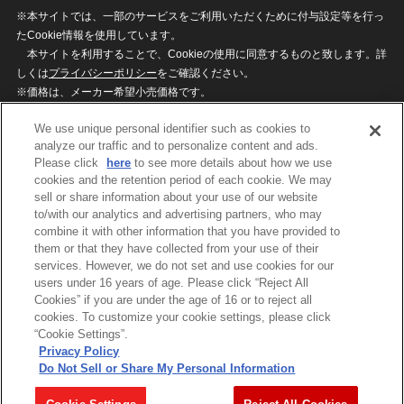
※本サイトでは、一部のサービスをご利用いただくために付与設定等を行っ
たCookie情報を使用しています。
本サイトを利用することで、Cookieの使用に同意するものと致します。詳
しくは
プライバシーポリシー
をご確認ください。
※価格は、メーカー希望小売価格です。
※商品名・発売日・価格などこのホームページの情報は変更になる場合がご
We use unique personal identifier such as cookies to
ざいますのでご了承ください。
analyze our traffic and to personalize content and ads.
Please click
here
to see more details about how we use
cookies and the retention period of each cookie. We may
privacypolicy
Do Not Sell or Share My
sell or share information about your use of our website
Personal Information
to/with our analytics and advertising partners, who may
ウェブサイトご利用条件
ソーシャルメディアポリシー
combine it with other information that you have provided to
個人情報保護方針
お問い合わせ
them or that they have collected from your use of their
services. However, we do not set and use cookies for our
users under 16 years of age. Please click “Reject All
Cookies” if you are under the age of 16 or to reject all
©BANDAI
cookies. To customize your cookie settings, please click
“Cookie Settings”.
Privacy Policy
Do Not Sell or Share My Personal Information
コピーライト一覧を表示する