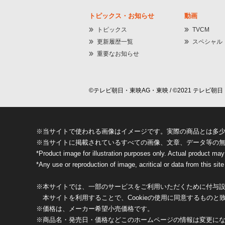
トピックス・お知らせ
動画
トピックス
TVCM
更新履歴一覧
スペシャル
重要なお知らせ
©テレビ朝日・東映AG・東映 / ©2021 テレビ朝日・
※当サイトで使われる画像はイメージです。実際の商品とは多
※当サイトに掲載されているすべての画像、文章、データ等の
*Product image for illustration purposes only. Actual product may
*Any use or reproduction of image, acritical or data from this site 
※本サイトでは、一部のサービスをご利用いただくために付与設定
本サイトを利用することで、Cookieの使用に同意するものと
※価格は、メーカー希望小売価格です。
※商品名・発売日・価格などこのホームページの情報は変更に