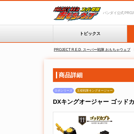
バンダイ公式 PROJEC
トピックス
PROJECT R.E.D. スーパー戦隊 おもちゃウェブ
商品詳細
ロボシリーズ
王様戦隊キングオージャー
DXキングオージャー ゴッド