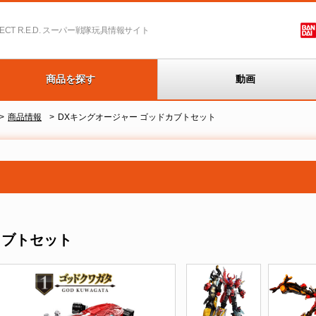
T R.E.D.
スーパー戦隊玩具情報サイト
商品を探す
動画
商品情報
DXキングオージャー ゴッドカブトセット
カブトセット