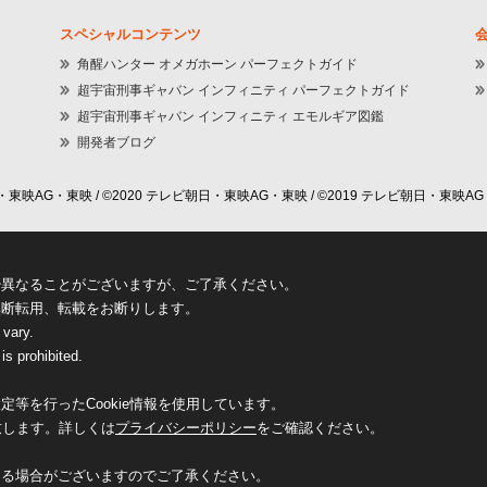
スペシャルコンテンツ
角醒ハンター オメガホーン パーフェクトガイド
超宇宙刑事ギャバン インフィニティ パーフェクトガイド
超宇宙刑事ギャバン インフィニティ エモルギア図鑑
開発者ブログ
東映AG・東映 / ©2020 テレビ朝日・東映AG・東映 / ©2019 テレビ朝日・東映AG
少異なることがございますが、ご了承ください。
無断転用、転載をお断りします。
 vary.
is prohibited.
等を行ったCookie情報を使用しています。
致します。詳しくは
プライバシーポリシー
をご確認ください。
なる場合がございますのでご了承ください。