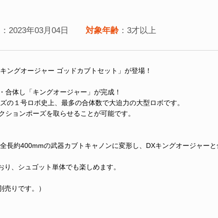
日
：2023年03月04日
対象年齢
：3才以上
Xキングオージャー ゴッドカブトセット」が登場！
形・合体し「キングオージャー」が完成！
ーズの１号ロボ史上、最多の合体数で大迫力の大型ロボです。
アクションポーズを取らせることが可能です。
全長約400mmの武器カブトキャノンに変形し、DXキングオージャー
おり、シュゴット単体でも楽しめます。
別売りです。）