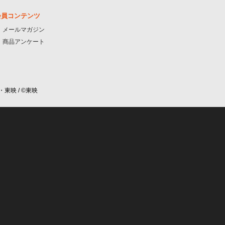
会員コンテンツ
メールマガジン
商品アンケート
・東映 / ©東映