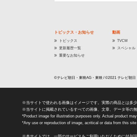
トピックス・お知らせ
動画
トピックス
TVCM
更新履歴一覧
スペシャル
重要なお知らせ
©テレビ朝日・東映AG・東映 / ©2021 テレビ朝日・
※当サイトで使われる画像はイメージです。実際の商品とは多
※当サイトに掲載されているすべての画像、文章、データ等の
*Product image for illustration purposes only. Actual product may
*Any use or reproduction of image, acritical or data from this site 
※本サイトでは、一部のサービスをご利用いただくために付与設定