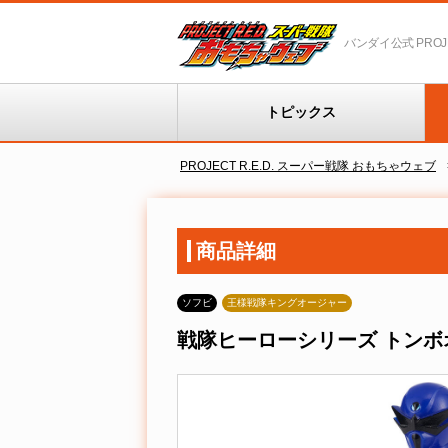
バンダイ公式 PROJEC
トピックス
PROJECT R.E.D. スーパー戦隊 おもちゃウェブ
商品詳細
ソフビ
王様戦隊キングオージャー
戦隊ヒーローシリーズ トンボ