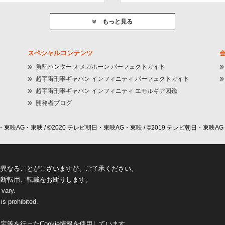
もっと見る
スペシャルコンテンツ
角醒ハンター オメガホーン パーフェクトガイド
超宇宙刑事ギャバン インフィニティ パーフェクトガイド
超宇宙刑事ギャバン インフィニティ エモルギア図鑑
開発者ブログ
東映AG・東映 / ©2020 テレビ朝日・東映AG・東映 / ©2019 テレビ朝日・東映AG
少異なることがございますが、ご了承ください。
無断転用、転載をお断りします。
 vary.
is prohibited.
等を行ったCookie情報を使用しています。