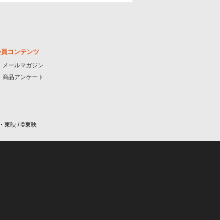
会員コンテンツ
メールマガジン
商品アンケート
・東映 / ©東映