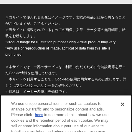
※当サイトで使われる画像はイメージです。実際の商品とは多少異なること
がございますが、ご了承ください。
※当サイトに掲載されているすべての画像、文章、データ等の無断転用、転
載をお断りします。
*Product image for illustration purposes only. Actual product may vary.
*Any use or reproduction of image, acritical or data from this site is
prohibited.
※本サイトでは、一部のサービスをご利用いただくために付与設定等を行っ
たCookie情報を使用しています。
本サイトを利用することで、Cookieの使用に同意するものと致します。詳
しくは
プライバシーポリシー
をご確認ください。
※価格は、メーカー希望小売価格です。
※商品名・発売日・価格などこのホームページの情報は変更になる場合がご
We use unique personal identifier such as cookies to
ざいますのでご了承ください。
analyze our traffic and to personalize content and ads.
Please click
here
to see more details about how we use
cookies and the retention period of each cookie. We may
privacypolicy
Do Not Sell or Share My
sell or share information about your use of our website
Personal Information
to/with our analytics and advertising partners, who may