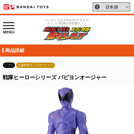
バンダイ公式 PROJECT R.E.D.
スーパー戦隊玩具情報サイト
商品詳細
ソフビ
王様戦隊キングオージャー
戦隊ヒーローシリーズ パピヨンオージャー