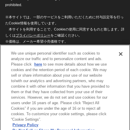
prohibited.
※本サイトでは、一部のサービスをご利用いただくために付与設定等を行っ
たCookie情報を使用しています。
本サイトを利用することで、Cookieの使用に同意するものと致します。詳
しくは
プライバシーポリシー
をご確認ください。
※価格は、メーカー希望小売価格です。
※商品名・発売日・価格などこのホームページの情報は変更になる場合がご
We use unique personal identifier such as cookies to
ざいますのでご了承ください。
analyze our traffic and to personalize content and ads.
Please click
here
to see more details about how we use
cookies and the retention period of each cookie. We may
privacypolicy
Do Not Sell or Share My
sell or share information about your use of our website
Personal Information
to/with our analytics and advertising partners, who may
ウェブサイトご利用条件
ソーシャルメディアポリシー
combine it with other information that you have provided to
個人情報保護方針
お問い合わせ
them or that they have collected from your use of their
services. However, we do not set and use cookies for our
users under 16 years of age. Please click “Reject All
Cookies” if you are under the age of 16 or to reject all
©BANDAI
cookies. To customize your cookie settings, please click
“Cookie Settings”.
Privacy Policy