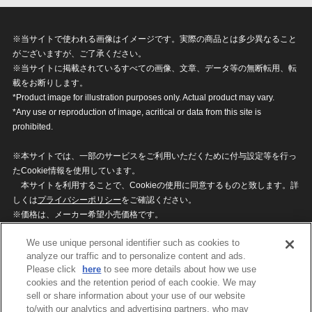
※当サイトで使われる画像はイメージです。実際の商品とは多少異なること
がございますが、ご了承ください。
※当サイトに掲載されているすべての画像、文章、データ等の無断転用、転
載をお断りします。
*Product image for illustration purposes only. Actual product may vary.
*Any use or reproduction of image, acritical or data from this site is
prohibited.
※本サイトでは、一部のサービスをご利用いただくために付与設定等を行っ
たCookie情報を使用しています。
本サイトを利用することで、Cookieの使用に同意するものと致します。詳
しくは
プライバシーポリシー
をご確認ください。
※価格は、メーカー希望小売価格です。
※商品名・発売日・価格などこのホームページの情報は変更になる場合がご
We use unique personal identifier such as cookies to
ざいますのでご了承ください。
analyze our traffic and to personalize content and ads.
Please click
here
to see more details about how we use
cookies and the retention period of each cookie. We may
privacypolicy
Do Not Sell or Share My
sell or share information about your use of our website
Personal Information
to/with our analytics and advertising partners, who may
ウェブサイトご利用条件
ソーシャルメディアポリシー