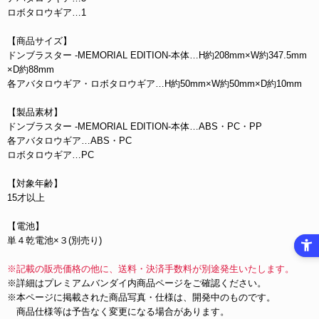
ロボタロウギア…1
【商品サイズ】
ドンブラスター -MEMORIAL EDITION-本体…H約208mm×W約347.5mm
×D約88mm
各アバタロウギア・ロボタロウギア…H約50mm×W約50mm×D約10mm
【製品素材】
ドンブラスター -MEMORIAL EDITION-本体…ABS・PC・PP
各アバタロウギア…ABS・PC
ロボタロウギア…PC
【対象年齢】
15才以上
【電池】
単４乾電池×３(別売り)
※記載の販売価格の他に、送料・決済手数料が別途発生いたします。
※詳細はプレミアムバンダイ内商品ページをご確認ください。
※本ページに掲載された商品写真・仕様は、開発中のものです。
商品仕様等は予告なく変更になる場合があります。