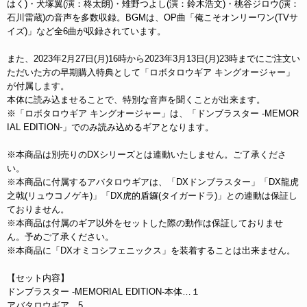
はく)・犬塚翼(演：柊太朗)・雉野つよし(演：鈴木浩文)・桃谷ジロウ(演：
石川雷蔵)の音声を多数収録。BGMは、OP曲「俺こそオンリーワン(TVサ
イズ)」など全6曲が収録されています。
また、2023年2月27日(月)16時から2023年3月13日(月)23時までにご注文い
ただいた方の早期購入特典として「ロボタロウギア キングオージャー」
が付属します。
本体に読み込ませることで、特別な音声を聞くことが出来ます。
※「ロボタロウギア キングオージャー」は、「ドンブラスター -MEMOR
IAL EDITION-」でのみ読み込めるギアとなります。
※本商品は別売りのDXシリーズとは連動いたしません。ご了承くださ
い。
※本商品に付属するアバタロウギアは、「DXドンブラスター」「DX龍虎
之戟(リュウコノゲキ)」「DX虎的盾鑼(タイガードラ)」との連動は保証し
ておりません。
※本商品は付属のギア以外をセットした際の動作は保証しておりませ
ん。予めご了承ください。
※本商品に「DXオミコシフェニックス」を装着することは出来ません。
【セット内容】
ドンブラスター -MEMORIAL EDITION-本体…１
アバタロウギア…5