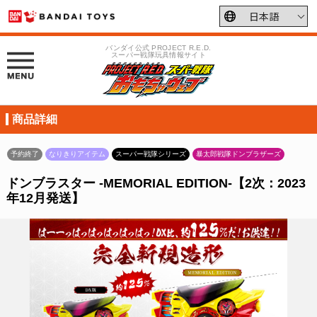
バンダイ公式 PROJECT R.E.D.
スーパー戦隊玩具情報サイト
商品詳細
予約終了
なりきりアイテム
スーパー戦隊シリーズ
暴太郎戦隊ドンブラザーズ
ドンブラスター ‐MEMORIAL EDITION‐【2次：2023
年12月発送】