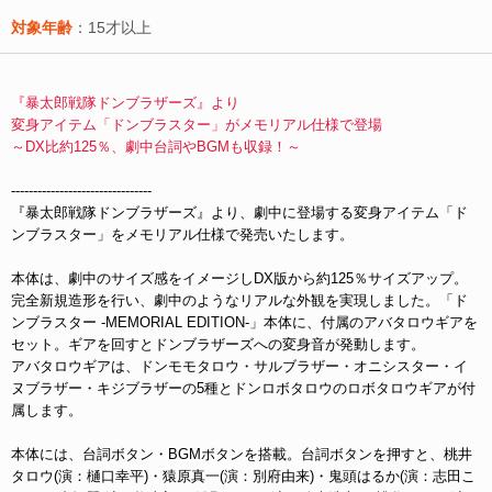
対象年齢
：15才以上
『暴太郎戦隊ドンブラザーズ』より
変身アイテム「ドンブラスター」がメモリアル仕様で登場
～DX比約125％、劇中台詞やBGMも収録！～
--------------------------------
『暴太郎戦隊ドンブラザーズ』より、劇中に登場する変身アイテム「ド
ンブラスター」をメモリアル仕様で発売いたします。
本体は、劇中のサイズ感をイメージしDX版から約125％サイズアップ。
完全新規造形を行い、劇中のようなリアルな外観を実現しました。「ド
ンブラスター -MEMORIAL EDITION-」本体に、付属のアバタロウギアを
セット。ギアを回すとドンブラザーズへの変身音が発動します。
アバタロウギアは、ドンモモタロウ・サルブラザー・オニシスター・イ
ヌブラザー・キジブラザーの5種とドンロボタロウのロボタロウギアが付
属します。
本体には、台詞ボタン・BGMボタンを搭載。台詞ボタンを押すと、桃井
タロウ(演：樋口幸平)・猿原真一(演：別府由来)・鬼頭はるか(演：志田こ