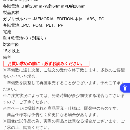
各獣電池…H約23ｍm×W約64mｍ×D約20mm
製品素材
ガブリボルバー -MEMORIAL EDITION-本体…ABS、PC
各獣電池…PC、POM、PET、PP
電池
単４乾電池×3（別売り）
対象年齢
15才以上
備考
　お買い求めの前に：必ずお読みください。　
※準備数に達し次第、ご注文の受付を終了致します。多数のご要望
をいただいた場合、
　準備数を調整して再度販売することがございます。予めご了承く
ださい。
※ご注文状況によっては、発送時期が多少前後する場合もございま
すので、ご了承ください。
※本ページに掲載された商品写真・仕様は、開発中のものです。
　商品仕様等は予告なく変更になる場合があります。
※画像は試作品の為、実際の商品とは異なる場合がございます。ご
了承の上、閲覧ください。