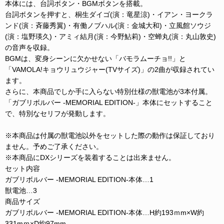
本体には、台詞ボタン・BGMボタンを搭載。
台詞ボタンを押すと、桐生ダイゴ(演：竜星涼)・イアン・ヨークラ
ンド(演：斉藤秀翼)・有働ノブハル(演：金城大和)・立風館ソウジ
(演：塩野瑛久)・アミィ結月(演：今野鮎莉)・空蝉丸(演：丸山敦史)
の音声を収録。
BGMは、変身シーンに欠かせない「バモラムーチョ!!」と
「VAMOLA!キョウリュウジャー(TVサイズ)」の2曲が収録されてい
ます。
さらに、本商品でしか手に入らない特別仕様の獣電池が3本付属。
「ガブリボルバー -MEMORIAL EDITION-」本体にセットすること
で、特別なセリフが発動します。
※本商品は付属の獣電池以外をセットした際の動作は保証しており
ません。予めご了承ください。
※本商品にDXシリーズを装着することは出来ません。
セット内容
ガブリボルバー -MEMORIAL EDITION-本体…1
獣電池…3
商品サイズ
ガブリボルバー -MEMORIAL EDITION-本体…H約193ｍm×W約
331mｍ×D約97mm