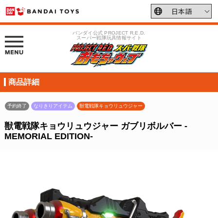
バンダイ公式 PROJECT R.E.D.
スーパー戦隊玩具情報サイト
商品詳細
予約終了
なりきりアイテム
獣電戦隊キョウリュウジャー
獣電戦隊キョウリュウジャー ガブリボルバー -
MEMORIAL EDITION-