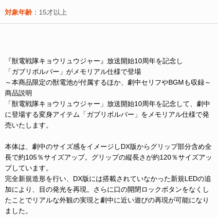
対象年齢
：15才以上
『獣電戦隊キョウリュウジャー』放送開始10周年を記念し
「ガブリボルバー」がメモリアル仕様で登場
～本商品限定の獣電池が付属するほか、劇中セリフやBGMも収録～
商品説明
「獣電戦隊キョウリュウジャー」放送開始10周年を記念して、劇中
に登場する変身アイテム「ガブリボルバー」をメモリアル仕様で発
売いたします。
本体は、劇中のサイズ感をイメージしDX版からグリップ部分含め全
長で約105％サイズアップ。グリップの縦長さが約120％サイズアッ
プしています。
完全新規造形を行い、DX版には搭載されていなかった新規LEDの追
加により、目の発光を再現。さらに口の開閉ロックボタンをなくし
たことでリアルな外観の実現と劇中に近い遊びの再現が可能になり
ました。