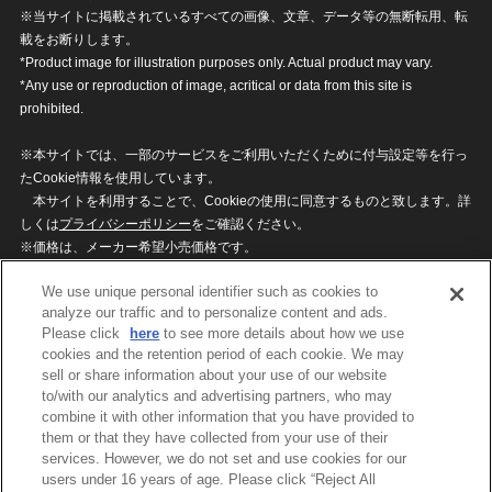
※当サイトに掲載されているすべての画像、文章、データ等の無断転用、転
載をお断りします。
*Product image for illustration purposes only. Actual product may vary.
*Any use or reproduction of image, acritical or data from this site is
prohibited.
※本サイトでは、一部のサービスをご利用いただくために付与設定等を行っ
たCookie情報を使用しています。
本サイトを利用することで、Cookieの使用に同意するものと致します。詳
しくは
プライバシーポリシー
をご確認ください。
※価格は、メーカー希望小売価格です。
※商品名・発売日・価格などこのホームページの情報は変更になる場合がご
We use unique personal identifier such as cookies to
ざいますのでご了承ください。
analyze our traffic and to personalize content and ads.
Please click
here
to see more details about how we use
cookies and the retention period of each cookie. We may
privacypolicy
Do Not Sell or Share My
sell or share information about your use of our website
Personal Information
to/with our analytics and advertising partners, who may
ウェブサイトご利用条件
ソーシャルメディアポリシー
combine it with other information that you have provided to
個人情報保護方針
お問い合わせ
them or that they have collected from your use of their
services. However, we do not set and use cookies for our
users under 16 years of age. Please click “Reject All