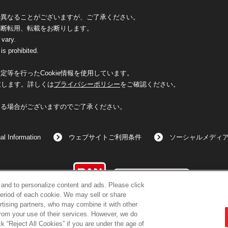
少異なることがございますが、ご了承ください。
無断転用、転載をお断りします。
 vary.
is prohibited.
等を行ったCookie情報を使用しています。
致します。詳しくは
プライバシーポリシー
をご確認ください。
なる場合がございますのでご了承ください。
al Information
ウェブサイトご利用条件
ソーシャルメディ
©BANDAI
c and to personalize content and ads. Please click
eriod of each cookie. We may sell or share
rtising partners, who may combine it with other
from your use of their services. However, we do
k “Reject All Cookies” if you are under the age of
コピーライト一覧を表示する