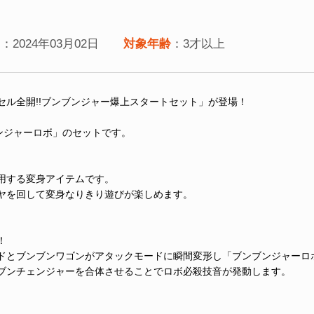
日
：2024年03月02日
対象年齢
：3才以上
セル全開!!ブンブンジャー爆上スタートセット」が登場！
ンジャーロボ」のセットです。
用する変身アイテムです。
ヤを回して変身なりきり遊びが楽しめます。
！
ドとブンブンワゴンがアタックモードに瞬間変形し「ブンブンジャーロ
ブンチェンジャーを合体させることでロボ必殺技音が発動します。