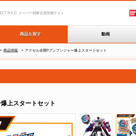
T R.E.D.
スーパー戦隊玩具情報サイト
商品を探す
動画
商品情報
アクセル全開!!ブンブンジャー爆上スタートセット
ー爆上スタートセット