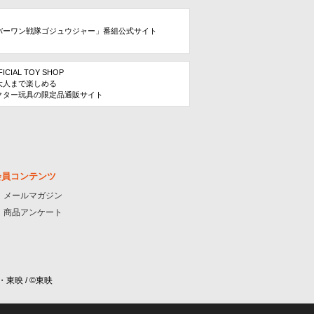
バーワン戦隊ゴジュウジャー」番組公式サイト
FICIAL TOY SHOP
大人まで楽しめる
クター玩具の限定品通販サイト
会員コンテンツ
メールマガジン
商品アンケート
・東映 / ©東映