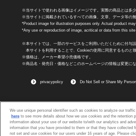
※当サイトで使われる画像はイメージです。実際の商品とは多
※当サイトに掲載されているすべての画像、文章、データ等の
*Product image for illustration purposes only. Actual product may
*Any use or reproduction of image, acritical or data from this site 
※本サイトでは、一部のサービスをご利用いただくために付与設定
本サイトを利用することで、Cookieの使用に同意するものと
※価格は、メーカー希望小売価格です。
※商品名・発売日・価格などこのホームページの情報は変更に
privacypolicy
Do Not Sell or Share My Person
We use unique personal identifier such as cookies to analyze our traffi
here
to see more details about how we use cookies and the retention p
information about your use of our website to/with our analytics and adve
information that you have provided to them or that they have collected 
not set and use cookies for our users under 16 years of age. Please clic