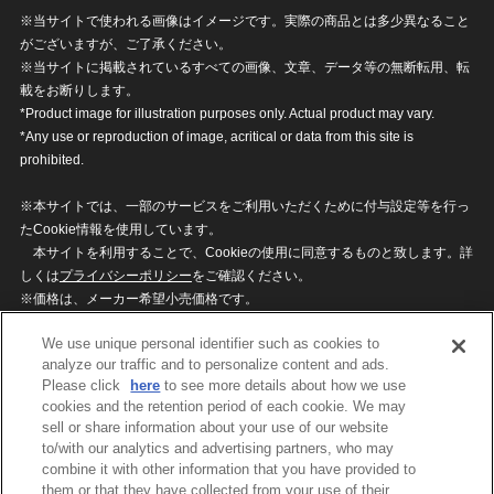
※当サイトで使われる画像はイメージです。実際の商品とは多少異なること
がございますが、ご了承ください。
※当サイトに掲載されているすべての画像、文章、データ等の無断転用、転
載をお断りします。
*Product image for illustration purposes only. Actual product may vary.
*Any use or reproduction of image, acritical or data from this site is
prohibited.
※本サイトでは、一部のサービスをご利用いただくために付与設定等を行っ
たCookie情報を使用しています。
本サイトを利用することで、Cookieの使用に同意するものと致します。詳
しくは
プライバシーポリシー
をご確認ください。
※価格は、メーカー希望小売価格です。
※商品名・発売日・価格などこのホームページの情報は変更になる場合がご
We use unique personal identifier such as cookies to
ざいますのでご了承ください。
analyze our traffic and to personalize content and ads.
Please click
here
to see more details about how we use
cookies and the retention period of each cookie. We may
privacypolicy
Do Not Sell or Share My
sell or share information about your use of our website
Personal Information
to/with our analytics and advertising partners, who may
ウェブサイトご利用条件
ソーシャルメディアポリシー
combine it with other information that you have provided to
個人情報保護方針
お問い合わせ
them or that they have collected from your use of their