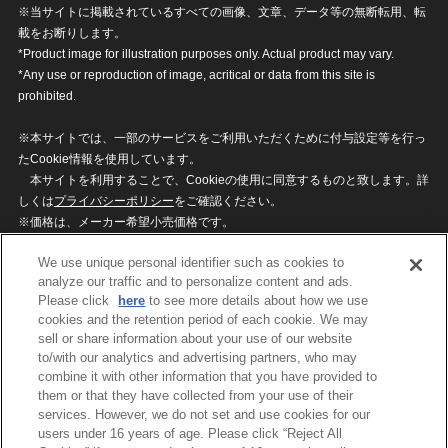
※当サイトに掲載されているすべての画像、文章、データ等の無断転用、転
載をお断りします。
*Product image for illustration purposes only. Actual product may vary.
*Any use or reproduction of image, acritical or data from this site is
prohibited.
※本サイトでは、一部のサービスをご利用いただくために付与設定等を行っ
たCookie情報を使用しています。
本サイトを利用することで、Cookieの使用に同意するものと致します。詳
しくは
プライバシーポリシー
をご確認ください。
※価格は、メーカー希望小売価格です。
※商品名・発売日・価格などこのホームページの情報は変更になる場合がご
We use unique personal identifier such as cookies to
ざいますのでご了承ください。
analyze our traffic and to personalize content and ads.
Please click
here
to see more details about how we use
cookies and the retention period of each cookie. We may
privacypolicy
Do Not Sell or Share My
sell or share information about your use of our website
Personal Information
to/with our analytics and advertising partners, who may
ウェブサイトご利用条件
ソーシャルメディアポリシー
combine it with other information that you have provided to
個人情報保護方針
お問い合わせ
them or that they have collected from your use of their
services. However, we do not set and use cookies for our
users under 16 years of age. Please click “Reject All