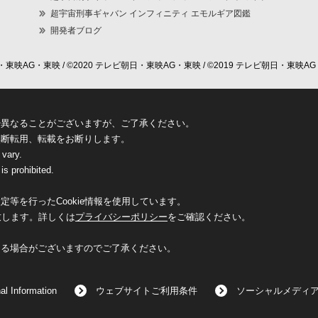
超宇宙刑事ギャバン インフィニティ エモルギア図鑑
開発者ブログ
東映AG・東映 / ©2020 テレビ朝日・東映AG・東映 / ©2019 テレビ朝日・東映AG
少異なることがございますが、ご了承ください。
無断転用、転載をお断りします。
 vary.
is prohibited.
等を行ったCookie情報を使用しています。
致します。詳しくは
プライバシーポリシー
をご確認ください。
なる場合がございますのでご了承ください。
al Information
ウェブサイトご利用条件
ソーシャルメディ