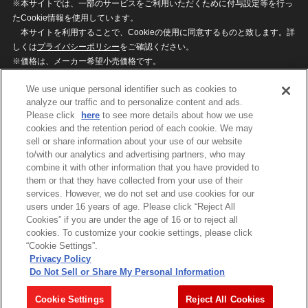
※本サイトでは、一部のサービスをご利用いただくために付与設定等を行っ
たCookie情報を使用しています。
本サイトを利用することで、Cookieの使用に同意するものと致します。詳
しくは
プライバシーポリシー
をご確認ください。
※価格は、メーカー希望小売価格です。
※商品名・発売日・価格などこのホームページの情報は変更になる場合がご
We use unique personal identifier such as cookies to
ざいますのでご了承ください。
analyze our traffic and to personalize content and ads.
Please click
here
to see more details about how we use
cookies and the retention period of each cookie. We may
privacypolicy
Do Not Sell or Share My
sell or share information about your use of our website
Personal Information
to/with our analytics and advertising partners, who may
ウェブサイトご利用条件
ソーシャルメディアポリシー
combine it with other information that you have provided to
個人情報保護方針
お問い合わせ
them or that they have collected from your use of their
services. However, we do not set and use cookies for our
users under 16 years of age. Please click “Reject All
Cookies” if you are under the age of 16 or to reject all
©BANDAI
cookies. To customize your cookie settings, please click
“Cookie Settings”.
Privacy Policy
Do Not Sell or Share My Personal Information
コピーライト一覧を表示する
Cookie Settings
Reject All Cookies