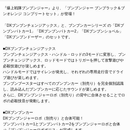
『爆上戦隊ブンブンジャー』より、「ブンブンジャー ブンブラック＆ブ
ンオレンジ コンプリートセット」が登場！
「DXブンブンチェンジアックス」と、ブンブンカーシリーズ の「DXブ
ンブンパトカー1」「DXブンブンパトカー2」「DXブンブンショベル」
「DXブンブンドーザー」のセットです。
■DXブンブンチェンジアックス
ブンブンチェンジアックス・ハンドル・ロッドの3モードに変形し、ブン
ブンチェンジアックス、ロッドモードではトリガーを押して攻撃遊びや
必殺技遊びが楽しめます。
ハンドルモードではサイレンが発光し、それぞれの専用走行音でドライ
ブ遊びが楽しめます。
ブンブンブースターはすべてのブンブンカー（別売り）を完全個別認識
し、読み込んだブンブンカーに応じたサウンドが楽しめます。
さらに、DXブンブンジャーロボ（別売り）の背中に合体させることでロ
ボの必殺技音が発動します。
■DXブンブンカー
DXブンブンジャーロボ（別売り）と合体可能！
ブンブンパトカー1とブンブンパトカー2をブンブンジャーロボと合体
⇒『ブンブンジャーロボポリス』が完成します。