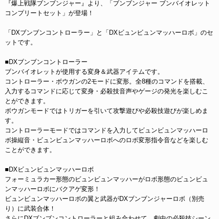
『爆上戦隊ブンブンジャー』より、「ブンブンジャー ブンバイオレット
コンプリートセット」が登場！
「DXブンブンコントローラー」と「DXビュンビュンマッハーロボ」のセ
ットです。
■DXブンブンコントローラー
ブンバイオレットが使用する変身＆武器アイテムです。
コントローラー・ボウガンの2モードに変形。全8種のコマンドを搭載、
入力するコマンドに応じて変身・必殺技音声やゲージの発光を楽しむこ
とができます。
ボウガンモードではトリガーを引いて攻撃遊びや必殺技遊びが楽しめま
す。
コントローラーモードではコマンドを入力してビュンビュンマッハーロ
ボ操縦音・ビュンビュンマッハーロボへのロボ変形指令音などを楽しむ
ことができます。
■DXビュンビュンマッハーロボ
フォーミュラカー形態のビュンビュンマッハーがロボ形態のビュンビュ
ンマッハーロボにバクアゲ変形！
ビュンビュンマッハーロボの翼と武器がDXブンブンジャーロボ（別売
り）に武装合体！
さらにDXブンブンコントローラーと組み合わせて、劇中の必殺技シーン