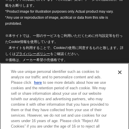
載をお断りします。
*Product image for illustration purposes only. Actual product may vary.
*Any use or reproduction of image, acritical or data from this site is
prohibited.
※本サイトでは、一部のサービスをご利用いただくために付与設定等を行っ
たCookie情報を使用しています。
本サイトを利用することで、Cookieの使用に同意するものと致します。詳
しくは
プライバシーポリシー
をご確認ください。
※価格は、メーカー希望小売価格です。
※商品名・発売日・価格などこのホームページの情報は変更になる場合がご
We use unique personal identifier such as cookies to
ざいますのでご了承ください。
analyze our traffic and to personalize content and ads.
Please click
here
to see more details about how we use
cookies and the retention period of each cookie. We may
privacypolicy
Do Not Sell or Share My
sell or share information about your use of our website
Personal Information
to/with our analytics and advertising partners, who may
ウェブサイトご利用条件
ソーシャルメディアポリシー
combine it with other information that you have provided to
個人情報保護方針
お問い合わせ
them or that they have collected from your use of their
services. However, we do not set and use cookies for our
users under 16 years of age. Please click “Reject All
Cookies” if you are under the age of 16 or to reject all
©BANDAI