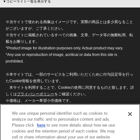
▼コピーライト一覧を表示する
※当サイトで使われる画像はイメージです。実際の商品とは多少異なること
がございますが、ご了承ください。
※当サイトに掲載されているすべての画像、文章、データ等の無断転用、転
載をお断りします。
*Product image for illustration purposes only. Actual product may vary.
*Any use or reproduction of image, acritical or data from this site is
prohibited.
※本サイトでは、一部のサービスをご利用いただくために付与設定等を行っ
たCookie情報を使用しています。
本サイトを利用することで、Cookieの使用に同意するものと致します。詳
しくは
プライバシーポリシー
をご確認ください。
※価格は、メーカー希望小売価格です。
※商品名・発売日・価格などこのホームページの情報は変更になる場合がご
We use unique personal identifier such as cookies to
ざいますのでご了承ください。
analyze our traffic and to personalize content and ads.
Please click
here
to see more details about how we use
cookies and the retention period of each cookie. We may
privacypolicy
Do Not Sell or Share My
sell or share information about your use of our website
Personal Information