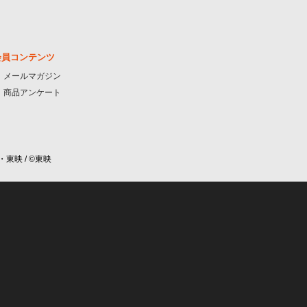
会員コンテンツ
メールマガジン
商品アンケート
・東映 / ©東映