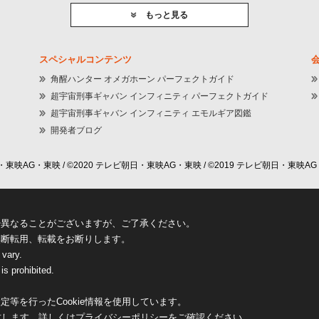
もっと見る
スペシャルコンテンツ
角醒ハンター オメガホーン パーフェクトガイド
超宇宙刑事ギャバン インフィニティ パーフェクトガイド
超宇宙刑事ギャバン インフィニティ エモルギア図鑑
開発者ブログ
東映AG・東映 / ©2020 テレビ朝日・東映AG・東映 / ©2019 テレビ朝日・東映AG
少異なることがございますが、ご了承ください。
無断転用、転載をお断りします。
 vary.
is prohibited.
等を行ったCookie情報を使用しています。
致します。詳しくは
プライバシーポリシー
をご確認ください。