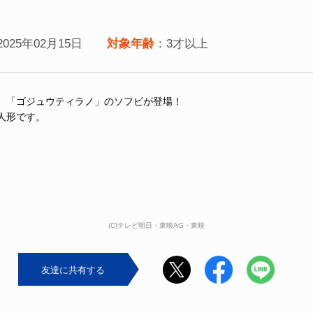
2025年02月15日
対象年齢
：3才以上
、「ゴジュウティラノ」のソフビが登場！
人形です。
(C)テレビ朝日・東映AG・東映
友達に共有する