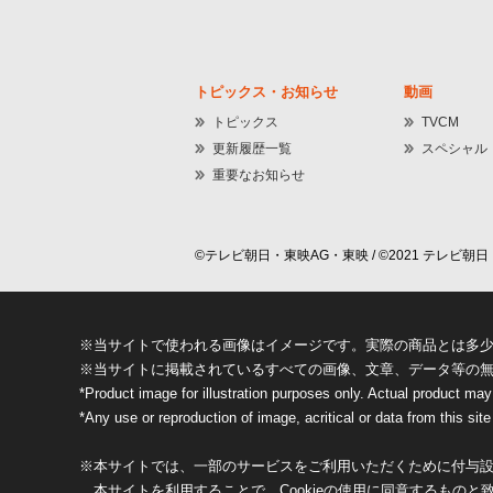
トピックス・お知らせ
動画
トピックス
TVCM
更新履歴一覧
スペシャル
重要なお知らせ
©テレビ朝日・東映AG・東映 / ©2021 テレビ朝日・
※当サイトで使われる画像はイメージです。実際の商品とは多
※当サイトに掲載されているすべての画像、文章、データ等の
*Product image for illustration purposes only. Actual product may
*Any use or reproduction of image, acritical or data from this site 
※本サイトでは、一部のサービスをご利用いただくために付与設定
本サイトを利用することで、Cookieの使用に同意するものと