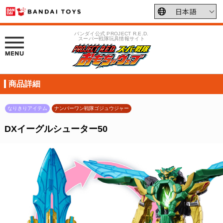
バンダイ公式 PROJECT R.E.D.
スーパー戦隊玩具情報サイト
商品詳細
なりきりアイテム
ナンバーワン戦隊ゴジュウジャー
DXイーグルシューター50