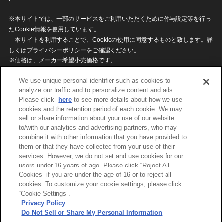
※本サイトでは、一部のサービスをご利用いただくために付与設定等を行っ
たCookie情報を使用しています。
本サイトを利用することで、Cookieの使用に同意するものと致します。詳
しくは
プライバシーポリシー
をご確認ください。
※価格は、メーカー希望小売価格です。
※商品名・発売日・価格などこのホームページの情報は変更になる場合がご
We use unique personal identifier such as cookies to
ざいますのでご了承ください。
analyze our traffic and to personalize content and ads.
Please click
here
to see more details about how we use
cookies and the retention period of each cookie. We may
privacypolicy
Do Not Sell or Share My
sell or share information about your use of our website
Personal Information
to/with our analytics and advertising partners, who may
ウェブサイトご利用条件
ソーシャルメディアポリシー
combine it with other information that you have provided to
個人情報保護方針
お問い合わせ
them or that they have collected from your use of their
services. However, we do not set and use cookies for our
users under 16 years of age. Please click “Reject All
Cookies” if you are under the age of 16 or to reject all
©BANDAI
cookies. To customize your cookie settings, please click
“Cookie Settings”.
Privacy Policy
Do Not Sell or Share My Personal Information
コピーライト一覧を表示する