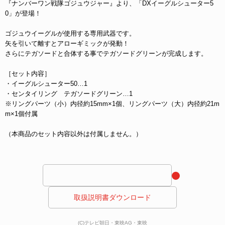
『ナンバーワン戦隊ゴジュウジャー』より、「DXイーグルシューター5
0」が登場！
ゴジュウイーグルが使用する専用武器です。
矢を引いて離すとアローギミックが発動！
さらにテガソードと合体する事でテガソードグリーンが完成します。
［セット内容］
・イーグルシューター50…1
・センタイリング テガソードグリーン…1
※リングパーツ（小）内径約15mm×1個、リングパーツ（大）内径約21m
m×1個付属
（本商品のセット内容以外は付属しません。）
 取扱説明書ダウンロード 
(C)テレビ朝日・東映AG・東映