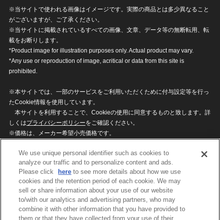
※当サイトで使われる画像はイメージです。実際の商品とは多少異なること
がございますが、ご了承ください。
※当サイトに掲載されているすべての画像、文章、データ等の無断転用、転
載をお断りします。
*Product image for illustration purposes only. Actual product may vary.
*Any use or reproduction of image, acritical or data from this site is
prohibited.
※本サイトでは、一部のサービスをご利用いただくために付与設定等を行っ
たCookie情報を使用しています。
本サイトを利用することで、Cookieの使用に同意するものと致します。詳
しくは
プライバシーポリシー
をご確認ください。
※価格は、メーカー希望小売価格です。
※商品名・発売日・価格などこのホームページの情報は変更になる場合がご
We use unique personal identifier such as cookies to
ざいますのでご了承ください。
analyze our traffic and to personalize content and ads.
Please click
here
to see more details about how we use
cookies and the retention period of each cookie. We may
privacypolicy
Do Not Sell or Share My
sell or share information about your use of our website
Personal Information
to/with our analytics and advertising partners, who may
ウェブサイトご利用条件
ソーシャルメディアポリシー
combine it with other information that you have provided to
個人情報保護方針
お問い合わせ
them or that they have collected from your use of their