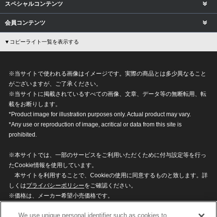
スペシャルコンテンツ
会員コンテンツ
▼コピーライト一覧を表示する
※当サイトで使われる画像はイメージです。実際の商品とは多少異なること
がございますが、ご了承ください。
※当サイトに掲載されているすべての画像、文章、データ等の無断転用、転
載をお断りします。
*Product image for illustration purposes only. Actual product may vary.
*Any use or reproduction of image, acritical or data from this site is
prohibited.
※本サイトでは、一部のサービスをご利用いただくために付与設定等を行っ
たCookie情報を使用しています。
本サイトを利用することで、Cookieの使用に同意するものと致します。詳
しくは
プライバシーポリシー
をご確認ください。
※価格は、メーカー希望小売価格です。
※商品名・発売日・価格などこのホームページの情報は変更になる場合がご
We use unique personal identifier such as cookies to
ざいますのでご了承ください。