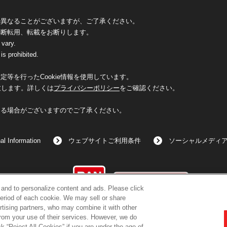
少異なることがございますが、ご了承ください。
無断転用、転載をお断りします。
 vary.
is prohibited.
等を行ったCookie情報を使用しています。
致します。詳しくは
プライバシーポリシー
をご確認ください。
なる場合がございますのでご了承ください。
al Information
ウェブサイトご利用条件
ソーシャルメディ
©BANDAI
c and to personalize content and ads. Please click
eriod of each cookie. We may sell or share
rtising partners, who may combine it with other
from your use of their services. However, we do
k “Reject All Cookies” if you are under the age of