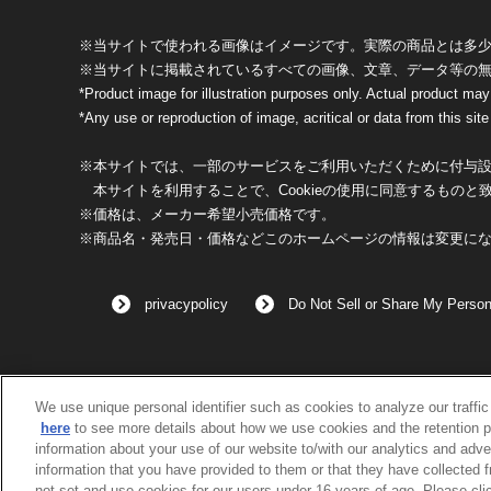
※当サイトで使われる画像はイメージです。実際の商品とは多
※当サイトに掲載されているすべての画像、文章、データ等の
*Product image for illustration purposes only. Actual product may
*Any use or reproduction of image, acritical or data from this site 
※本サイトでは、一部のサービスをご利用いただくために付与設定
本サイトを利用することで、Cookieの使用に同意するものと
※価格は、メーカー希望小売価格です。
※商品名・発売日・価格などこのホームページの情報は変更に
privacypolicy
Do Not Sell or Share My Person
We use unique personal identifier such as cookies to analyze our traffi
here
to see more details about how we use cookies and the retention p
information about your use of our website to/with our analytics and adve
information that you have provided to them or that they have collected 
not set and use cookies for our users under 16 years of age. Please clic