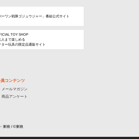
バーワン戦隊ゴジュウジャー」番組公式サイト
FICIAL TOY SHOP
大人まで楽しめる
クター玩具の限定品通販サイト
会員コンテンツ
メールマガジン
商品アンケート
・東映 / ©東映