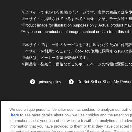
※当サイトで使われる画像はイメージです。実際の商品とは多
※当サイトに掲載されているすべての画像、文章、データ等の
*Product image for illustration purposes only. Actual product may
*Any use or reproduction of image, acritical or data from this site 
※本サイトでは、一部のサービスをご利用いただくために付与設定
本サイトを利用することで、Cookieの使用に同意するものと
※価格は、メーカー希望小売価格です。
※商品名・発売日・価格などこのホームページの情報は変更に
privacypolicy
Do Not Sell or Share My Person
We use unique personal identifier such as cookies to analyze our traffi
here
to see more details about how we use cookies and the retention p
information about your use of our website to/with our analytics and adve
information that you have provided to them or that they have collected 
not set and use cookies for our users under 16 years of age. Please clic