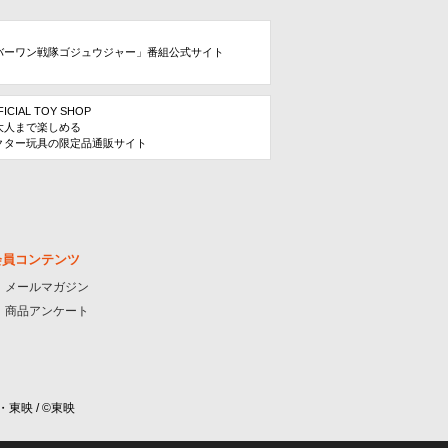
バーワン戦隊ゴジュウジャー」番組公式サイト
FICIAL TOY SHOP
大人まで楽しめる
クター玩具の限定品通販サイト
会員コンテンツ
メールマガジン
商品アンケート
・東映 / ©東映