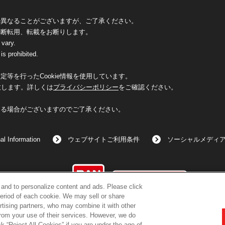
少異なることがございますが、ご了承ください。
無断転用、転載をお断りします。
 vary.
is prohibited.
等を行ったCookie情報を使用しています。
致します。詳しくは
プライバシーポリシー
をご確認ください。
なる場合がございますのでご了承ください。
al Information
ウェブサイトご利用条件
ソーシャルメディ
©BANDAI
c and to personalize content and ads. Please click
eriod of each cookie. We may sell or share
rtising partners, who may combine it with other
from your use of their services. However, we do
k “Reject All Cookies” if you are under the age of