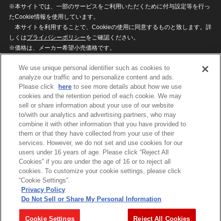
※本サイトでは、一部のサービスをご利用いただくために付与設定等を行っ
たCookie情報を使用しています。
本サイトを利用することで、Cookieの使用に同意するものと致します。詳
しくは
プライバシーポリシー
をご確認ください。
※価格は、メーカー希望小売価格です。
※商品名・発売日・価格などこのホームページの情報は変更になる場合がご
We use unique personal identifier such as cookies to
ざいますのでご了承ください。
analyze our traffic and to personalize content and ads.
Please click
here
to see more details about how we use
cookies and the retention period of each cookie. We may
privacypolicy
Do Not Sell or Share My
sell or share information about your use of our website
Personal Information
to/with our analytics and advertising partners, who may
ウェブサイトご利用条件
ソーシャルメディアポリシー
combine it with other information that you have provided to
個人情報保護方針
お問い合わせ
them or that they have collected from your use of their
services. However, we do not set and use cookies for our
users under 16 years of age. Please click “Reject All
Cookies” if you are under the age of 16 or to reject all
©BANDAI
cookies. To customize your cookie settings, please click
“Cookie Settings”.
Privacy Policy
Do Not Sell or Share My Personal Information
コピーライト一覧を表示する
Cookie Settings
Reject All Cookies