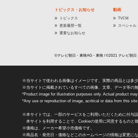
トピックス・お知らせ
動画
トピックス
TVCM
更新履歴一覧
スペシャル
重要なお知らせ
©テレビ朝日・東映AG・東映 / ©2021 テレビ朝日・
※当サイトで使われる画像はイメージです。実際の商品とは多
※当サイトに掲載されているすべての画像、文章、データ等の
*Product image for illustration purposes only. Actual product may
*Any use or reproduction of image, acritical or data from this site 
※本サイトでは、一部のサービスをご利用いただくために付与設定
本サイトを利用することで、Cookieの使用に同意するものと
※価格は、メーカー希望小売価格です。
※商品名・発売日・価格などこのホームページの情報は変更に