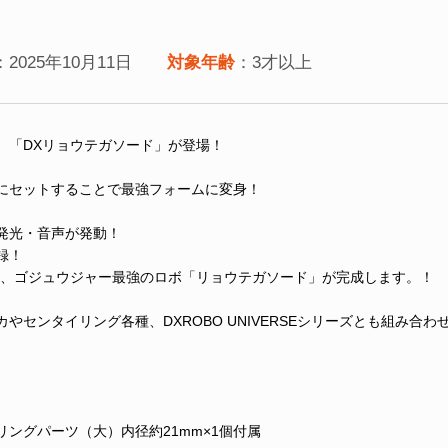
：2025年10月11日
対象年齢
：3才以上
、「DXリョウテガソード」が登場！
にセットすることで最強フォームに変身！
発光・音声が発動！
録！
し、ゴジュウジャー最強のロボ「リョウテガソード」が完成します。！
センタイリング各種、DXROBO UNIVERSEシリーズとも組み合わ
リングパーツ（大）内径約21mm×1個付属