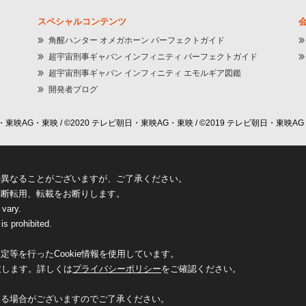
スペシャルコンテンツ
角醒ハンター オメガホーン パーフェクトガイド
超宇宙刑事ギャバン インフィニティ パーフェクトガイド
超宇宙刑事ギャバン インフィニティ エモルギア図鑑
開発者ブログ
東映AG・東映 / ©2020 テレビ朝日・東映AG・東映 / ©2019 テレビ朝日・東映AG
少異なることがございますが、ご了承ください。
無断転用、転載をお断りします。
 vary.
is prohibited.
等を行ったCookie情報を使用しています。
致します。詳しくは
プライバシーポリシー
をご確認ください。
なる場合がございますのでご了承ください。