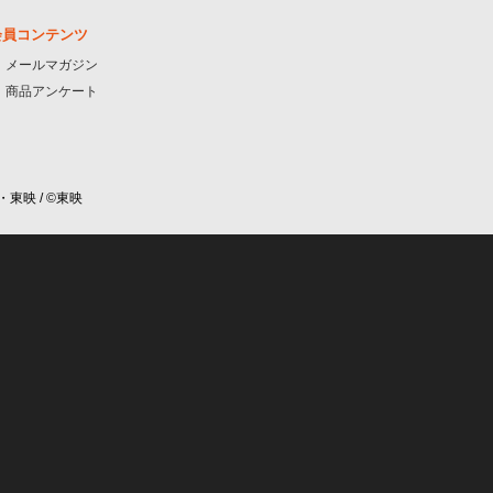
会員コンテンツ
メールマガジン
商品アンケート
・東映 / ©東映