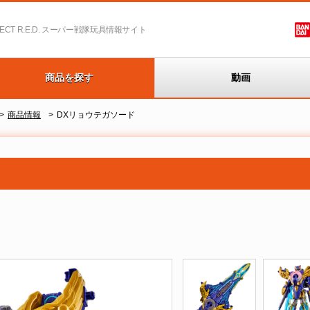
T R.E.D.
スーパー戦隊玩具情報サイト
商品を探す
動画
商品情報
DXリョウテガソード