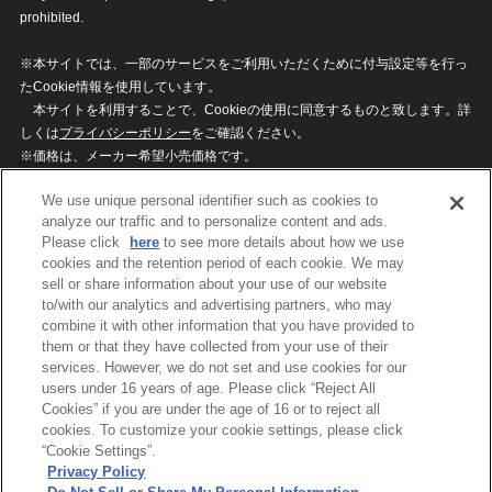
prohibited.
※本サイトでは、一部のサービスをご利用いただくために付与設定等を行っ
たCookie情報を使用しています。
本サイトを利用することで、Cookieの使用に同意するものと致します。詳
しくは
プライバシーポリシー
をご確認ください。
※価格は、メーカー希望小売価格です。
※商品名・発売日・価格などこのホームページの情報は変更になる場合がご
We use unique personal identifier such as cookies to
ざいますのでご了承ください。
analyze our traffic and to personalize content and ads.
Please click
here
to see more details about how we use
cookies and the retention period of each cookie. We may
privacypolicy
Do Not Sell or Share My
sell or share information about your use of our website
Personal Information
to/with our analytics and advertising partners, who may
ウェブサイトご利用条件
ソーシャルメディアポリシー
combine it with other information that you have provided to
個人情報保護方針
お問い合わせ
them or that they have collected from your use of their
services. However, we do not set and use cookies for our
users under 16 years of age. Please click “Reject All
Cookies” if you are under the age of 16 or to reject all
©BANDAI
cookies. To customize your cookie settings, please click
“Cookie Settings”.
Privacy Policy