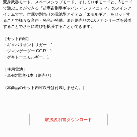
変身武器モード、スペースシップモード、そしてロボモードと、3モード
で遊ぶことができる『超宇宙刑事ギャバン インフィニティ』のメインア
イテムです。付属や別売りの電池型アイテム「エモルギア」をセットす
ることで様々な音声・発光が発動。また別売りのDXメカシリーズを装着
することでさらに遊びを拡張することができます。
［セット内容］
・ギャバリオントリガー…1
・ジマンゲーダー GC-R…1
・ゲキドーエモルギー…1
［使用電池］
・単4乾電池×1本（別売り）
（本商品のセット内容以外は付属しません。）
 取扱説明書ダウンロード 