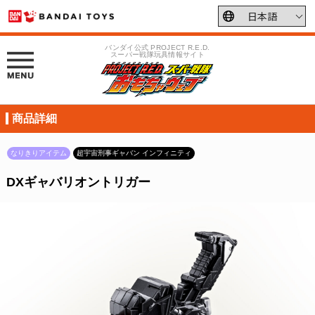
バンダイ公式 PROJECT R.E.D.
スーパー戦隊玩具情報サイト
商品詳細
なりきりアイテム
超宇宙刑事ギャバン インフィニティ
DXギャバリオントリガー