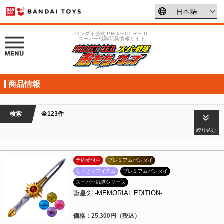
バンダイ公式 PROJECT R.E.D.
スーパー戦隊玩具情報サイト
商品情報
検索
全123件
絞り込む
予約受付中
プレミアムバンダイ
なりきりアイテム
プレミアムバンダイ
スーパー戦隊シリーズ
獣皇剣 -MEMORIAL EDITION-
価格：25,300円（税込）