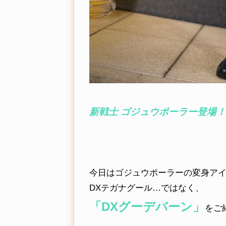
新戦士 ゴジュウポーラー登場！
今日はゴジュウポーラーの変身ア
DXテガナグール…ではなく、
「DXグーデバーン」
をご