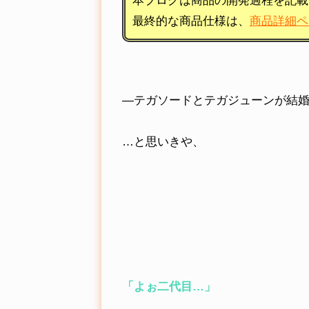
本ブログは商品の開発過程を記載
最終的な商品仕様は、
商品詳細ペ
―テガソードとテガジューンが結
…と思いきや、
「よぉ二代目…」