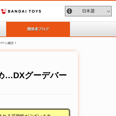
開発者ブログ
デバーン紹介！
改め…DXグーデバー