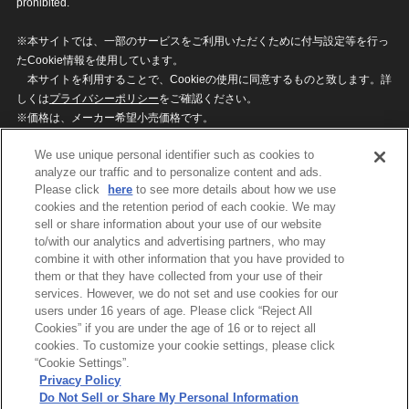
prohibited.
※本サイトでは、一部のサービスをご利用いただくために付与設定等を行っ
たCookie情報を使用しています。
本サイトを利用することで、Cookieの使用に同意するものと致します。詳
しくは
プライバシーポリシー
をご確認ください。
※価格は、メーカー希望小売価格です。
※商品名・発売日・価格などこのホームページの情報は変更になる場合がご
We use unique personal identifier such as cookies to
ざいますのでご了承ください。
analyze our traffic and to personalize content and ads.
Please click
here
to see more details about how we use
cookies and the retention period of each cookie. We may
privacypolicy
Do Not Sell or Share My
sell or share information about your use of our website
Personal Information
to/with our analytics and advertising partners, who may
ウェブサイトご利用条件
ソーシャルメディアポリシー
combine it with other information that you have provided to
個人情報保護方針
お問い合わせ
them or that they have collected from your use of their
services. However, we do not set and use cookies for our
users under 16 years of age. Please click “Reject All
Cookies” if you are under the age of 16 or to reject all
©BANDAI
cookies. To customize your cookie settings, please click
“Cookie Settings”.
Privacy Policy
Do Not Sell or Share My Personal Information
コピーライト一覧を表示する