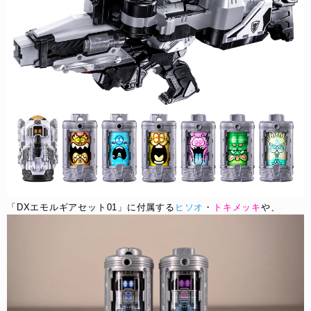
「DXエモルギアセット01」に付属する
ヒソオ
・
トキメッキ
や、