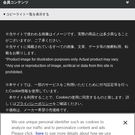
会員コンテンツ
▼コピーライト一覧を表示する
※当サイトで使われる画像はイメージです。実際の商品とは多少異なること
がございますが、ご了承ください。
※当サイトに掲載されているすべての画像、文章、データ等の無断転用、転
載をお断りします。
*Product image for illustration purposes only. Actual product may vary.
*Any use or reproduction of image, acritical or data from this site is
prohibited.
※本サイトでは、一部のサービスをご利用いただくために付与設定等を行っ
たCookie情報を使用しています。
本サイトを利用することで、Cookieの使用に同意するものと致します。詳
しくは
プライバシーポリシー
をご確認ください。
※価格は、メーカー希望小売価格です。
※商品名・発売日・価格などこのホームページの情報は変更になる場合がご
We use unique personal identifier such as cookies to
ざいますのでご了承ください。
analyze our traffic and to personalize content and ads.
Please click
here
to see more details about how we use