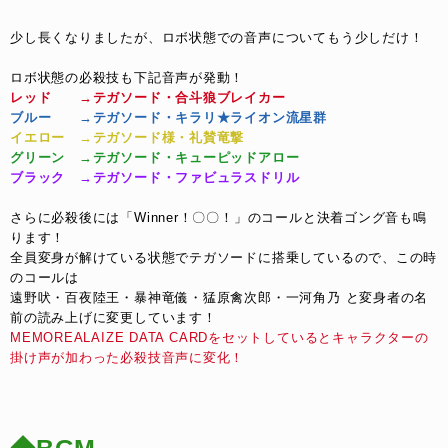
少し長くなりましたが、ロボ状態での音声についてもう少しだけ！
ロボ状態の必殺技も下記音声が発動！
レッド　　→テガソード・合斗狼ブレイカー
ブルー　　→テガソード・キラリ★ライオン流星群
イエロー　→テガソード様・礼賛竜撃
グリーン　→テガソード・キューピッドアロー
ブラック　→テガソード・ファビュラスドリル
さらに必殺後には「Winner！〇〇！」のコールと決着ゴング音も鳴
ります！
全員変身が解けている状態でテガソードに搭乗しているので、この時
のコールは
遠野吠・百夜陸王・暴神竜儀・猛原禽次郎・一河角乃 と変身者の名
前の読み上げに変更しています！
MEMOREALAIZE DATA CARDをセットしているとキャラクターの
掛け声が加わった必殺技音声に変化！