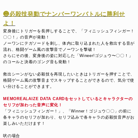
❸必殺技発動でナンバーワンバトルに勝利せ
よ！
変身後にトリガーを長押しすることで、「フィニッシュフィンガー！
〇〇！」の音声が発動！
ノーワンにテガソードを刺し、体内に取り込まれた人を救出する音が
流れ、格闘ゲーム風の攻撃音でノーワンを撃破！
さらにその後、変身後の姿に対応した「Wineer!ゴジュウ〜〇〇！」
のコールと決着のゴング音も発動！
救出シーンがない必殺技を再現したいときはトリガーを押すことで、
格闘ゲーム風の攻撃音までスキップすることができるので、気分で使
い分けることができます。
MEMOREALAIZE DATA CARDをセットしているとキャラクターの
セリフが加わった音声に変化！
「フィニッシュフィンガー！」、「Winner！ゴジュウ〇〇」の前
に
各キャラのセリフが加わり、セリフ込みで各キャラの必殺技音声がお
楽しみいただけます！
吠の場合