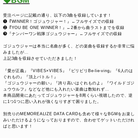
◆BGM
受注ページに記載の通り、以下の3曲を収録しています！
❶『WINNER！ゴジュウジャー！』←フルサイズでの収録
❷『YOU BE ONE WINNER！』←2番から曲ラストまでを収録
❸『ナンバーワン戦隊ゴジュウジャー』←フルサイズでの収録
ゴジュウジャーは本当に名曲が多く、どの楽曲を収録するか非常に悩
みましたが…
上記3曲を収録させていただきました！
『愛が正義』『VIBES×VIBES』『ビリビリBe-lie-ving』『6人のは
ぐれもの』『頂上バトル！』
『ゴジュウジャーの願い』『誇り高いはぐれものよ』『ワイルドゴジ
ュウウルフ』などなど他にも入れたい楽曲は数知れず…
本商品開発にあたってゴジュウジャーを8周くらい視聴したので、逆
に1つ1つに思い入れが強くなりすぎて困りました。
別売りのMEMOREALIZE DATA CARDも含めて様々なBGMをお楽し
みいただけるようになっておりますので、合わせてゲットいただけれ
ばと思います！