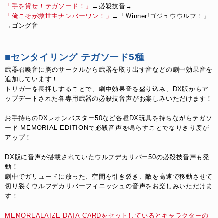
「手を貸せ！テガソード！」
→必殺技音→
「俺こそが救世主ナンバーワン！」
→「Winner!ゴジュウウルフ！」
→ゴング音
■センタイリング テガソード5種
武器召喚音に胸のサークルから武器を取り出す音などの劇中効果音を
追加しています！
トリガーを長押しすることで、劇中効果音を盛り込み、DX版からア
ップデートされた各専用武器の必殺技音声がお楽しみいただけます！
お手持ちのDXレオンバスター50など各種DX玩具を持ちながらテガソ
ード MEMORIAL EDITIONで必殺音声を鳴らすことでなりきり度が
アップ！
DX版に音声が搭載されていたウルフデカリバー50の必殺技音声も発
動！
劇中でガリュードに放った、空間を引き裂き、敵を高速で移動させて
切り裂くウルフデカリバーフィニッシュの音声をお楽しみいただけま
す！
MEMOREALAIZE DATA CARDをセットしているとキャラクターの