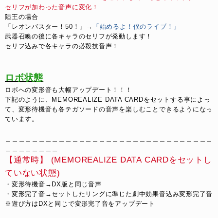
セリフが加わった音声に変化！
陸王の場合
「レオンバスター！50！」→
「始めるよ！僕のライブ！」
武器召喚の後に各キャラのセリフが発動します！
セリフ込みで各キャラの必殺技音声！
ロボ状態
ロボへの変形音も大幅アップデート！！！
下記のように、MEMOREALIZE DATA CARDをセットする事によっ
て、変形待機音も各テガソードの音声を楽しむことできるようになっ
ています。
＿＿＿＿＿＿＿＿＿＿＿＿＿＿＿＿＿＿＿＿＿＿＿＿＿＿＿＿＿＿＿
＿＿＿＿＿＿＿＿
【通常時】 (MEMOREALIZE DATA CARDをセットし
ていない状態)
・変形待機音→DX版と同じ音声
・変形完了音→セットしたリングに準じた劇中効果音込み変形完了音
※遊び方はDXと同じで変形完了音をアップデート