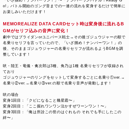
「いざ掴め！ナンバーワン！」〜「ナンバーワンバトル！Ready G
o!」バトル開始のゴング音までの一連の流れを変身するだけで簡単に
お楽しみいただけます！
MEMOREALIZE DATA CARDセット時は変身後に流れるB
GMがセリフ込みの音声に変化！
劇中ではブライダンorユニバース戦士→その後ゴジュウジャーの順で
名乗りセリフを言っていたので、「いざ掴め！ナンバーワン！」の
後、そのままゴジュウジャーの名乗りセリフが流れるようBGMを調
整しています！
吠・陸王・竜儀・禽次郎は3種、角乃は1種 名乗りセリフが収録され
ており
ゴジュウジャーのリングをセットして変身するごとに名乗り①ver.→
名乗り②ver.→名乗り③ver.の順で名乗り音声が発動します！
吠の場合
変身1回目：「クビになること幾星霜〜」
変身2回目：「ここ掘れワンワン泣かすぜワーンワン！〜」
変身3回目：「俺は所詮この世のはぐれもの それでも手にしたこの
絆〜」