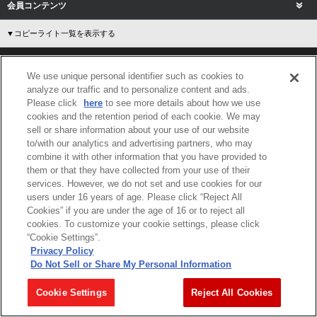
会員コンテンツ
▼コピーライト一覧を表示する
We use unique personal identifier such as cookies to
※当サイトで使われる画像はイメージです。実際の商品とは多少異なること
analyze our traffic and to personalize content and ads.
がございますが、ご了承ください。
Please click
here
to see more details about how we use
※当サイトに掲載されているすべての画像、文章、データ等の無断転用、転
cookies and the retention period of each cookie. We may
載をお断りします。
sell or share information about your use of our website
*Product image for illustration purposes only. Actual product may vary.
to/with our analytics and advertising partners, who may
*Any use or reproduction of image, acritical or data from this site is
combine it with other information that you have provided to
prohibited.
them or that they have collected from your use of their
services. However, we do not set and use cookies for our
users under 16 years of age. Please click “Reject All
※本サイトでは、一部のサービスをご利用いただくために付与設定等を行っ
Cookies” if you are under the age of 16 or to reject all
たCookie情報を使用しています。
cookies. To customize your cookie settings, please click
本サイトを利用することで、Cookieの使用に同意するものと致します。詳
“Cookie Settings”.
しくは
プライバシーポリシー
をご確認ください。
Privacy Policy
※価格は、メーカー希望小売価格です。
Do Not Sell or Share My Personal Information
※商品名・発売日・価格などこのホームページの情報は変更になる場合がご
ざいますのでご了承ください。
Cookie Settings
Reject All Cookies