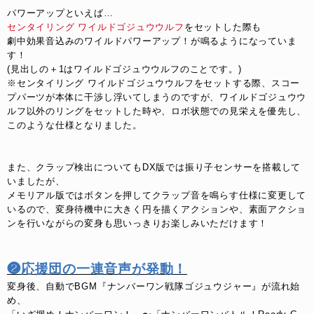
パワーアップといえば…
センタイリング ワイルドゴジュウウルフ
をセットした際も
劇中効果音込みのワイルドパワーアップ！が鳴るようになっていま
す！
(見出しの＋1はワイルドゴジュウウルフのことです。)
※センタイリング ワイルドゴジュウウルフをセットする際、スコー
プパーツが本体に干渉し浮いてしまうのですが、ワイルドゴジュウウ
ルフ以外のリングをセットした時や、ロボ状態での見栄えを優先し、
このような仕様となりました。
また、クラップ検出についてもDX版では振り子センサーを搭載して
いましたが、
メモリアル版ではボタンを押してクラップ音を鳴らす仕様に変更して
いるので、変身待機中に大きく円を描くアクションや、素面アクショ
ンを行いながらの変身も思いっきりお楽しみいただけます！
❷応援団の一連音声が発動！
変身後、自動でBGM『ナンバーワン戦隊ゴジュウジャー』が流れ始
め、