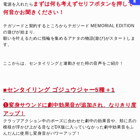
まずは何も考えずセリフボタンを押して
電源を入れたら
何音かお聞きください！
テガソードと契約するところからテガソード MEMORIAL EDITION
の遊びが始まり、
願いを叶えるために指輪を集めるアナタの物語(遊び)がスタートしま
す。
ここからは、センタイリングと連動させた時の音声をご紹介！
■センタイリング ゴジュウジャー5種＋1
❶
変身サウンドに劇中効果音が追加され、なりきり度
アップ！
クラップアクション中のポーズに合わせた劇中の効果音や、頬に爪の
模様が浮かび上がる音などDX版に入っていなかった劇中効果音をふ
んだんに使用し変身音がパワーアップ！