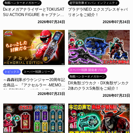
角醒ハンターオメガホーン
超宇宙刑事ギャバン インフィニティ
DxオメガアナライザーとTOKUSAT
プラデラNEO エクスプレスギャバ
SU ACTION FIGURE キャプテン・
リオンをご紹介！
オメガホーンをご紹介！
2026年07月24日
2026年07月24日
スーパー戦隊 開発者ブログ
トピックス
スーパー戦隊シリーズ
角醒ハンターオメガホーン
～轟轟戦隊ボウケンジャー20周年記
DX角獣ゴウカク・DX角獣ザンカク
念商品～ 『アクセルラー -MEMORI
2体のクラスS角獣をご紹介！
AL EDITION-』がプレミアムバンダ
2026年07月23日
2026年07月23日
イに登場！