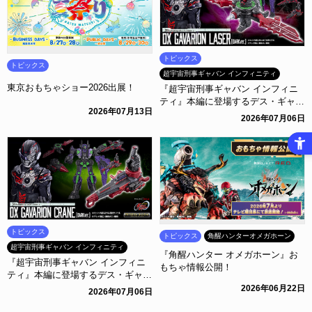
トピックス
トピックス
超宇宙刑事ギャバン インフィニティ
東京おもちゃショー2026出展！
『超宇宙刑事ギャバン インフィニ
ティ』本編に登場するデス・ギャバ
2026年07月13日
ンの新武装「DXギャバリオンレー
2026年07月06日
ザー(ダークver.)」がプレミアムバ
ンダイに登場！
トピックス
トピックス
角醒ハンターオメガホーン
超宇宙刑事ギャバン インフィニティ
『角醒ハンター オメガホーン』お
『超宇宙刑事ギャバン インフィニ
もちゃ情報公開！
ティ』本編に登場するデス・ギャバ
ンの新武装「DXギャバリオンクレ
2026年06月22日
2026年07月06日
ーン(ダークver.)」がプレミアムバ