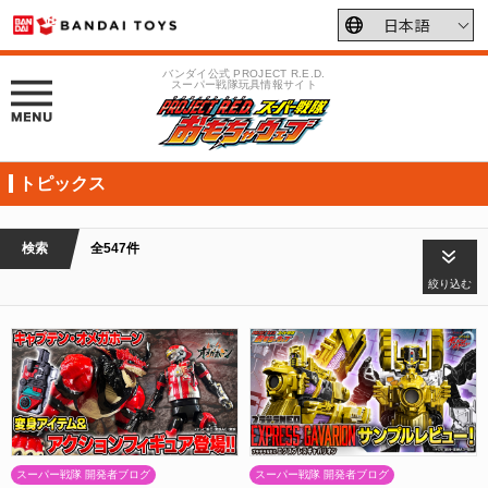
バンダイ公式 PROJECT R.E.D.
スーパー戦隊玩具情報サイト
トピックス
検索
全547件
絞り込む
スーパー戦隊 開発者ブログ
スーパー戦隊 開発者ブログ