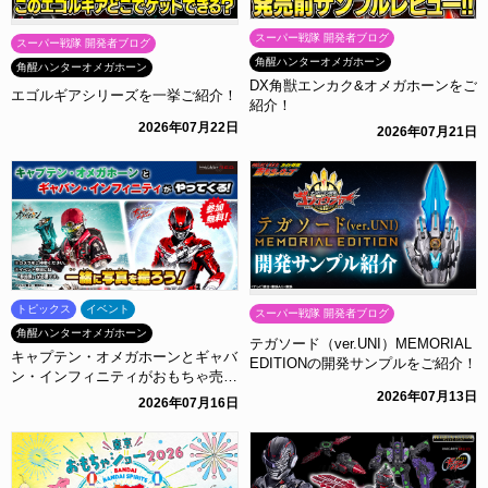
スーパー戦隊 開発者ブログ
スーパー戦隊 開発者ブログ
角醒ハンターオメガホーン
角醒ハンターオメガホーン
DX角獣エンカク&オメガホーンをご
エゴルギアシリーズを一挙ご紹介！
紹介！
2026年07月22日
2026年07月21日
トピックス
イベント
スーパー戦隊 開発者ブログ
角醒ハンターオメガホーン
テガソード（ver.UNI）MEMORIAL
キャプテン・オメガホーンとギャバ
EDITIONの開発サンプルをご紹介！
ン・インフィニティがおもちゃ売り
場にやってくる！
2026年07月13日
2026年07月16日