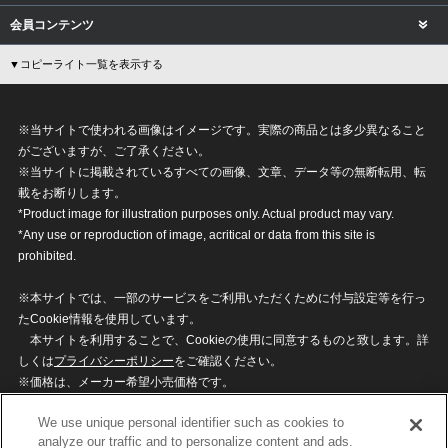
会員コンテンツ
▼コピーライト一覧を表示する
※当サイトで使われる画像はイメージです。実際の商品とは多少異なること
がございますが、ご了承ください。
※当サイトに掲載されているすべての画像、文章、データ等の無断転用、転
載をお断りします。
*Product image for illustration purposes only. Actual product may vary.
*Any use or reproduction of image, acritical or data from this site is
prohibited.
※本サイトでは、一部のサービスをご利用いただくために付与設定等を行っ
たCookie情報を使用しています。
本サイトを利用することで、Cookieの使用に同意するものと致します。詳
しくは
プライバシーポリシー
をご確認ください。
※価格は、メーカー希望小売価格です。
※商品名・発売日・価格などこのホームページの情報は変更になる場合がご
We use unique personal identifier such as cookies to
ざいますのでご了承ください。
analyze our traffic and to personalize content and ads.