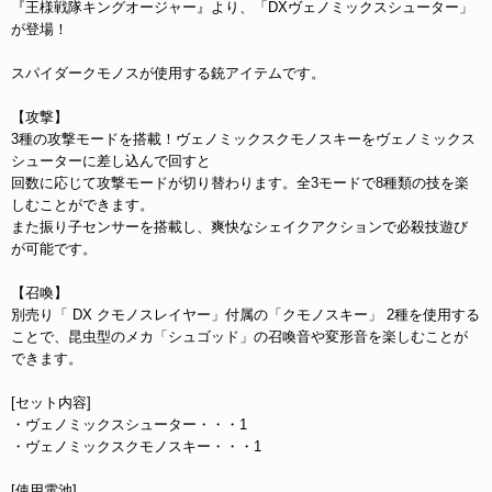
『王様戦隊キングオージャー』より、「DXヴェノミックスシューター」
が登場！
スパイダークモノスが使用する銃アイテムです。
【攻撃】
3種の攻撃モードを搭載！ヴェノミックスクモノスキーをヴェノミックス
シューターに差し込んで回すと
回数に応じて攻撃モードが切り替わります。全3モードで8種類の技を楽
しむことができます。
また振り子センサーを搭載し、爽快なシェイクアクションで必殺技遊び
が可能です。
【召喚】
別売り「 DX クモノスレイヤー」付属の「クモノスキー」 2種を使用する
ことで、昆虫型のメカ「シュゴッド」の召喚音や変形音を楽しむことが
できます。
[セット内容]
・ヴェノミックスシューター・・・1
・ヴェノミックスクモノスキー・・・1
[使用電池]