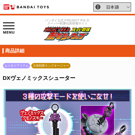
バンダイ公式 PROJECT R.E.D.
スーパー戦隊玩具情報サイト
商品詳細
なりきりアイテム
王様戦隊キングオージャー
DXヴェノミックスシューター