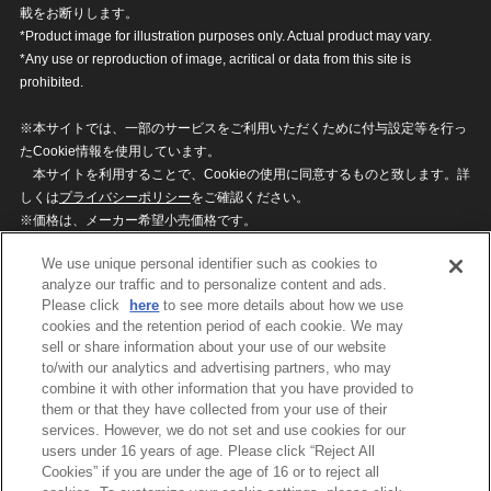
載をお断りします。
*Product image for illustration purposes only. Actual product may vary.
*Any use or reproduction of image, acritical or data from this site is
prohibited.
※本サイトでは、一部のサービスをご利用いただくために付与設定等を行っ
たCookie情報を使用しています。
本サイトを利用することで、Cookieの使用に同意するものと致します。詳
しくは
プライバシーポリシー
をご確認ください。
※価格は、メーカー希望小売価格です。
※商品名・発売日・価格などこのホームページの情報は変更になる場合がご
We use unique personal identifier such as cookies to
ざいますのでご了承ください。
analyze our traffic and to personalize content and ads.
Please click
here
to see more details about how we use
cookies and the retention period of each cookie. We may
privacypolicy
Do Not Sell or Share My
sell or share information about your use of our website
Personal Information
to/with our analytics and advertising partners, who may
ウェブサイトご利用条件
ソーシャルメディアポリシー
combine it with other information that you have provided to
個人情報保護方針
お問い合わせ
them or that they have collected from your use of their
services. However, we do not set and use cookies for our
users under 16 years of age. Please click “Reject All
Cookies” if you are under the age of 16 or to reject all
©BANDAI