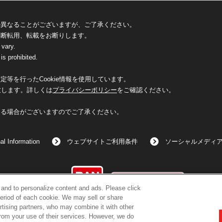
少異なることがございますが、ご了承ください。
無断転用、転載をお断りします。
 vary.
is prohibited.
等を行ったCookie情報を使用しています。
致します。詳しくは
プライバシーポリシー
をご確認ください。
なる場合がございますのでご了承ください。
al Information
ウェブサイトご利用条件
ソーシャルメディ
©BANDAI
c and to personalize content and ads. Please click
eriod of each cookie. We may sell or share
rtising partners, who may combine it with other
from your use of their services. However, we do