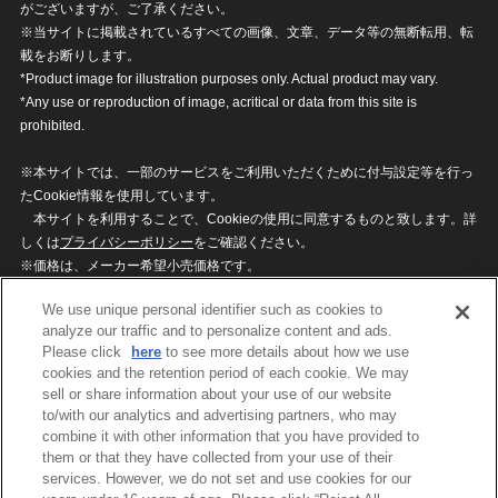
がございますが、ご了承ください。
※当サイトに掲載されているすべての画像、文章、データ等の無断転用、転
載をお断りします。
*Product image for illustration purposes only. Actual product may vary.
*Any use or reproduction of image, acritical or data from this site is
prohibited.
※本サイトでは、一部のサービスをご利用いただくために付与設定等を行っ
たCookie情報を使用しています。
本サイトを利用することで、Cookieの使用に同意するものと致します。詳
しくは
プライバシーポリシー
をご確認ください。
※価格は、メーカー希望小売価格です。
※商品名・発売日・価格などこのホームページの情報は変更になる場合がご
We use unique personal identifier such as cookies to
ざいますのでご了承ください。
analyze our traffic and to personalize content and ads.
Please click
here
to see more details about how we use
cookies and the retention period of each cookie. We may
privacypolicy
Do Not Sell or Share My
sell or share information about your use of our website
Personal Information
to/with our analytics and advertising partners, who may
ウェブサイトご利用条件
ソーシャルメディアポリシー
combine it with other information that you have provided to
個人情報保護方針
お問い合わせ
them or that they have collected from your use of their
services. However, we do not set and use cookies for our