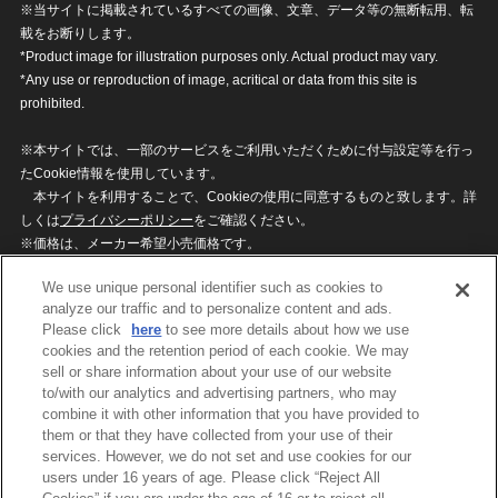
※当サイトに掲載されているすべての画像、文章、データ等の無断転用、転
載をお断りします。
*Product image for illustration purposes only. Actual product may vary.
*Any use or reproduction of image, acritical or data from this site is
prohibited.
※本サイトでは、一部のサービスをご利用いただくために付与設定等を行っ
たCookie情報を使用しています。
本サイトを利用することで、Cookieの使用に同意するものと致します。詳
しくは
プライバシーポリシー
をご確認ください。
※価格は、メーカー希望小売価格です。
※商品名・発売日・価格などこのホームページの情報は変更になる場合がご
We use unique personal identifier such as cookies to
ざいますのでご了承ください。
analyze our traffic and to personalize content and ads.
Please click
here
to see more details about how we use
cookies and the retention period of each cookie. We may
privacypolicy
Do Not Sell or Share My
sell or share information about your use of our website
Personal Information
to/with our analytics and advertising partners, who may
ウェブサイトご利用条件
ソーシャルメディアポリシー
combine it with other information that you have provided to
個人情報保護方針
お問い合わせ
them or that they have collected from your use of their
services. However, we do not set and use cookies for our
users under 16 years of age. Please click “Reject All